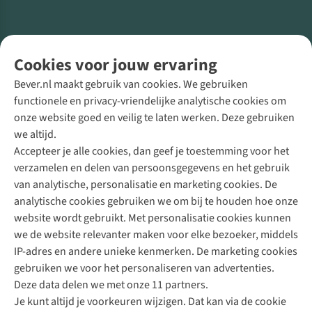
Volg ons voor meer Buiten
Cookies voor jouw ervaring
Bever.nl maakt gebruik van cookies. We gebruiken
functionele en privacy-vriendelijke analytische cookies om
onze website goed en veilig te laten werken. Deze gebruiken
Direct advies van een Buitenexpert
we altijd.
Accepteer je alle cookies, dan geef je toestemming voor het
+31 (0)85 888 50 88
verzamelen en delen van persoonsgegevens en het gebruik
+31 6 12 28 49 80
van analytische, personalisatie en marketing cookies. De
analytische cookies gebruiken we om bij te houden hoe onze
Contactformulier
website wordt gebruikt. Met personalisatie cookies kunnen
we de website relevanter maken voor elke bezoeker, middels
IP-adres en andere unieke kenmerken. De marketing cookies
Algeme
gebruiken we voor het personaliseren van advertenties.
voorwa
Deze data delen we met onze 11 partners.
|
Je kunt altijd je voorkeuren wijzigen. Dat kan via de cookie