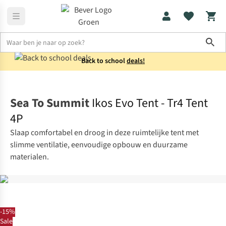
Sho
Back to school
deals!
Tenten
Lichtgewicht tenten
Sea To Summit
Ikos Evo Tent - Tr4 Tent
4P
Slaap comfortabel en droog in deze ruimtelijke tent met
slimme ventilatie, eenvoudige opbouw en duurzame
materialen.
-15%
Sale