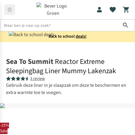
Sho
Back to school
deals!
Reisaccessoires
Lakenzakken
Sea To Summit
Reactor Extreme
Sleepingbag Liner Mummy Lakenzak
3 review
Gebruik deze liner in je slaapzak om deze te beschermen en
extra warmte toe te voegen.
-25%
Sale