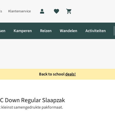
ls
Klantenservice
Shopping cart
sen
Kamperen
Reizen
Wandelen
Activiteiten
Back to school
deals!
Ultralight Mummy -9C Down Regular Slaapzak
9C Down Regular Slaapzak
t kleinst samengedrukte pakformaat.