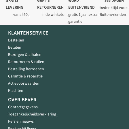
GRATIS
GRATIS
WORD
365 DAGEN
LEVERING
RETOURNEREN
BUITENVRIEND
bedenktijd voor
vanaf 50,-
in de winkels
gratis 1 jaar extra
Buitenvrienden
garantie
KLANTENSERVICE
Bestellen
Betalen
Bezorgen & afhalen
Retourneren & ruilen
Bestelling herroepen
Garantie & reparatie
Actievoorwaarden
Klachten
OVER BEVER
Contactgegevens
Toegankelijkheidsverklaring
Pers en nieuws
Werken bij Bever