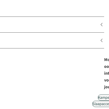
Mo
oo
in
vo
jo
Kampe
Slaapacce