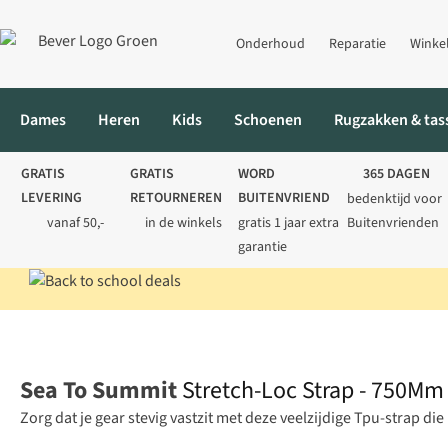
Onderhoud
Reparatie
Winke
Dames
Heren
Kids
Schoenen
Rugzakken & tas
GRATIS
GRATIS
WORD
365 DAGEN
LEVERING
RETOURNEREN
BUITENVRIEND
bedenktijd voor
vanaf 50,-
in de winkels
gratis 1 jaar extra
Buitenvrienden
garantie
Home
Kamperen
Slaapaccessoires
Stretch-Loc Strap - 750M
Sea To Summit
Stretch-Loc Strap - 750Mm
Zorg dat je gear stevig vastzit met deze veelzijdige Tpu-strap die 