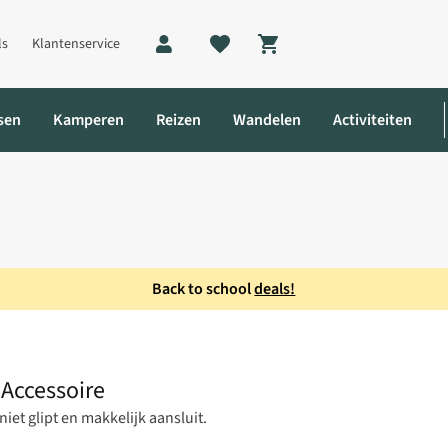
ls
Klantenservice
Shopping cart
sen
Kamperen
Reizen
Wandelen
Activiteiten
Back to school
deals!
m Accessoire
 Accessoire
niet glipt en makkelijk aansluit.