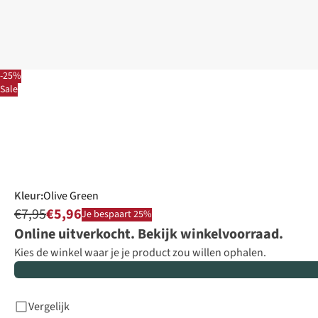
-25%
Sale
Kleur
:
Olive Green
€7,95
€5,96
Je bespaart 25%
Online uitverkocht. Bekijk winkelvoorraad.
Kies de winkel waar je je product zou willen ophalen.
Vergelijk