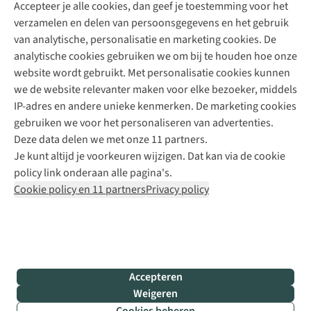
Accepteer je alle cookies, dan geef je toestemming voor het
+31 (0)85 888 50 88
verzamelen en delen van persoonsgegevens en het gebruik
+31 6 12 28 49 80
van analytische, personalisatie en marketing cookies. De
analytische cookies gebruiken we om bij te houden hoe onze
Contactformulier
website wordt gebruikt. Met personalisatie cookies kunnen
we de website relevanter maken voor elke bezoeker, middels
IP-adres en andere unieke kenmerken. De marketing cookies
Algeme
gebruiken we voor het personaliseren van advertenties.
voorwa
Deze data delen we met onze 11 partners.
|
Je kunt altijd je voorkeuren wijzigen. Dat kan via de cookie
Priva
policy link onderaan alle pagina's.
polic
Cookie policy en 11 partners
Privacy policy
|
Cook
polic
|
© 202
Accepteren
Bever
Weigeren
B.V. Al