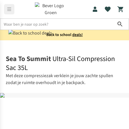
Sho
Back to school
deals!
Kamperen
Slaapaccessoires
Sea To Summit
Ultra-Sil Compression
Sac 35L
Met deze compressiezak verklein je jouw zachte spullen
zodat je ruimte overhoudt in je backpack.