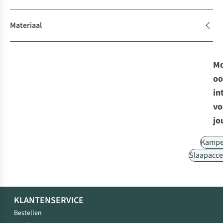
Materiaal
Mo
oo
in
vo
jo
Kampe
Slaapacce
KLANTENSERVICE
Bestellen