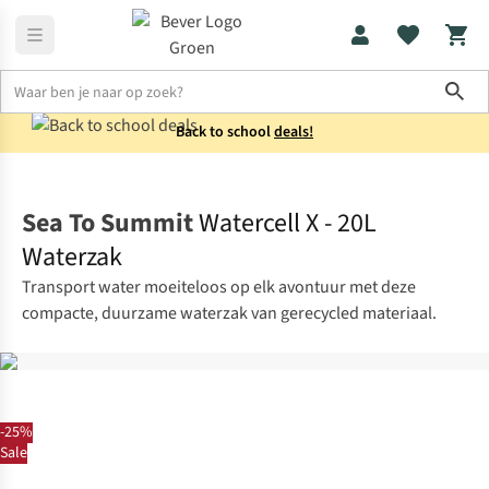
Sho
Back to school
deals!
Koken
Kookaccessoires
Sea To Summit
Watercell X - 20L
Waterzak
Transport water moeiteloos op elk avontuur met deze
compacte, duurzame waterzak van gerecycled materiaal.
-25%
Sale