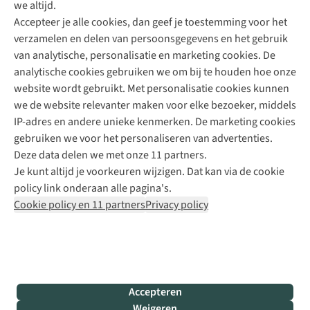
we altijd.
Accepteer je alle cookies, dan geef je toestemming voor het
+31 (0)85 888 50 88
verzamelen en delen van persoonsgegevens en het gebruik
+31 6 12 28 49 80
van analytische, personalisatie en marketing cookies. De
analytische cookies gebruiken we om bij te houden hoe onze
Contactformulier
website wordt gebruikt. Met personalisatie cookies kunnen
we de website relevanter maken voor elke bezoeker, middels
IP-adres en andere unieke kenmerken. De marketing cookies
Algeme
gebruiken we voor het personaliseren van advertenties.
voorwa
Deze data delen we met onze 11 partners.
|
Je kunt altijd je voorkeuren wijzigen. Dat kan via de cookie
Priva
policy link onderaan alle pagina's.
polic
Cookie policy en 11 partners
Privacy policy
|
Cook
polic
|
© 202
Accepteren
Bever
Weigeren