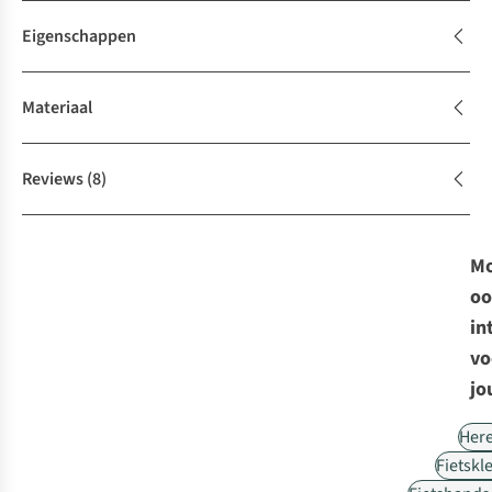
Eigenschappen
Materiaal
Reviews
(8)
Mo
oo
in
vo
jo
Her
Fietskl