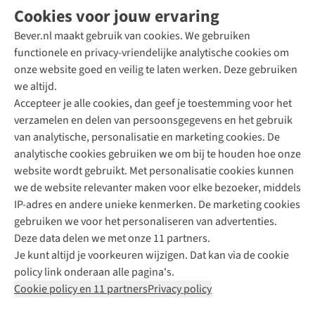
Cookies voor jouw ervaring
Bever.nl maakt gebruik van cookies. We gebruiken
functionele en privacy-vriendelijke analytische cookies om
onze website goed en veilig te laten werken. Deze gebruiken
Direct advies van een Buitenexpert
we altijd.
Accepteer je alle cookies, dan geef je toestemming voor het
+31 (0)85 888 50 88
verzamelen en delen van persoonsgegevens en het gebruik
+31 6 12 28 49 80
van analytische, personalisatie en marketing cookies. De
analytische cookies gebruiken we om bij te houden hoe onze
Contactformulier
website wordt gebruikt. Met personalisatie cookies kunnen
we de website relevanter maken voor elke bezoeker, middels
IP-adres en andere unieke kenmerken. De marketing cookies
Algeme
gebruiken we voor het personaliseren van advertenties.
voorwa
Deze data delen we met onze 11 partners.
|
Je kunt altijd je voorkeuren wijzigen. Dat kan via de cookie
Priva
policy link onderaan alle pagina's.
polic
Cookie policy en 11 partners
Privacy policy
|