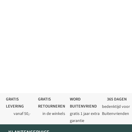
GRATIS
GRATIS
WORD
365 DAGEN
LEVERING
RETOURNEREN
BUITENVRIEND
bedenktijd voor
vanaf 50,-
in de winkels
gratis 1 jaar extra
Buitenvrienden
garantie