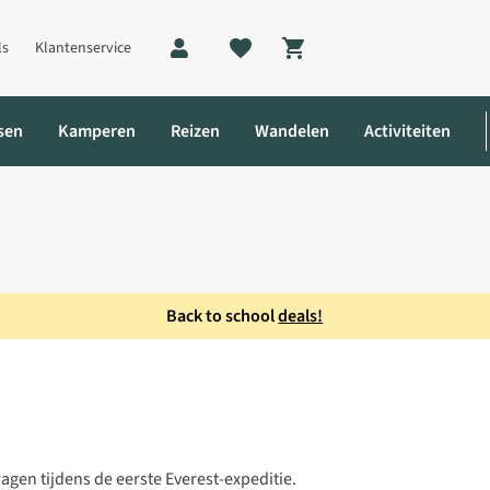
ls
Klantenservice
Shopping cart
sen
Kamperen
Reizen
Wandelen
Activiteiten
Back to school
deals!
gen tijdens de eerste Everest-expeditie.