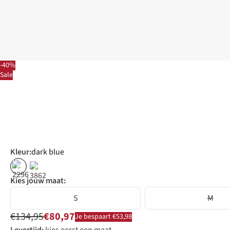
-40%
Sale
Kleur
:
dark blue
%
%
Kies jouw maat:
S
M
€134,95
€80,97
Je bespaart €53,98