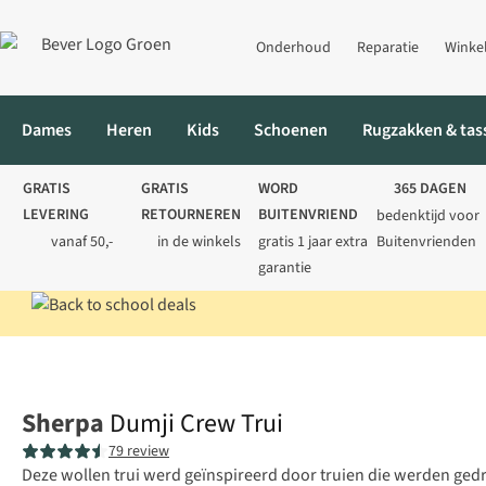
Onderhoud
Reparatie
Winke
Dames
Heren
Kids
Schoenen
Rugzakken & tas
GRATIS
GRATIS
WORD
365 DAGEN
LEVERING
RETOURNEREN
BUITENVRIEND
bedenktijd voor
vanaf 50,-
in de winkels
gratis 1 jaar extra
Buitenvrienden
garantie
Home
Heren
Truien
Gebreide truien
Dumji Crew Trui
Sherpa
Dumji Crew Trui
79 review
Deze wollen trui werd geïnspireerd door truien die werden gedra