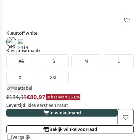
Kleur
:
off white
%
%
Kies jouw maat:
XS
S
M
L
XL
XXL
Maattabel
€134,95
€80,97
Je bespaart €53,98
Levertijd:
kies eerst een maat
In winkelmand
Bekijk winkelvoorraad
Vergelijk