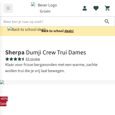
Sho
Back to school
deals!
Truien
Gebreide truien
Sherpa
Dumji Crew Trui Dames
83 review
Klaar voor frisse bergavonden met een warme, zachte
wollen trui die je vrij laat bewegen.
-40%
Sale