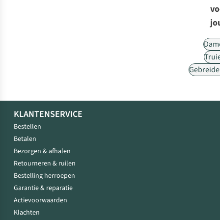
vo
jo
Dam
Trui
Gebreide
KLANTENSERVICE
Bestellen
Betalen
Bezorgen & afhalen
Retourneren & ruilen
Bestelling herroepen
Garantie & reparatie
Actievoorwaarden
Klachten