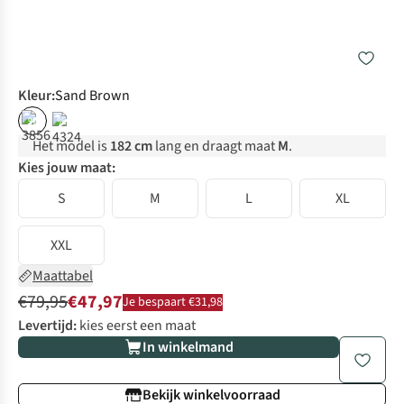
Kleur
:
Sand Brown
%
%
Het model is
182 cm
lang en draagt maat
M
.
Kies jouw maat:
S
M
L
XL
XXL
Maattabel
€79,95
€47,97
Je bespaart €31,98
Levertijd:
kies eerst een maat
In winkelmand
Bekijk winkelvoorraad