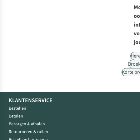
Mo
oo
in
vo
jo
Her
Broe
Korte b
KLANTENSERVICE
Bestellen
Betalen
Bezorgen & afhalen
Retourneren & ruilen
Bestelling herroepen