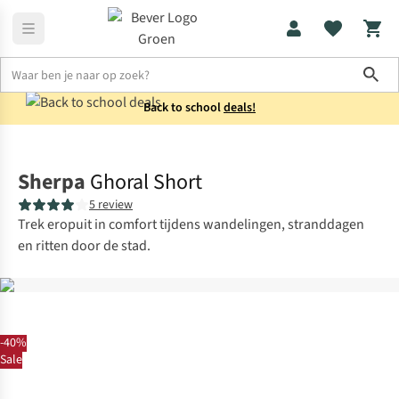
Sho
Back to school
deals!
Broeken
Korte broeken
Sherpa
Ghoral Short
5 review
Trek eropuit in comfort tijdens wandelingen, stranddagen
en ritten door de stad.
-40%
Sale