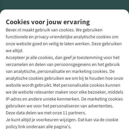
Volg ons voor meer Buiten
Cookies voor jouw ervaring
Bever.nl maakt gebruik van cookies. We gebruiken
functionele en privacy-vriendelijke analytische cookies om
onze website goed en veilig te laten werken. Deze gebruiken
Direct advies van een Buitenexpert
we altijd.
Accepteer je alle cookies, dan geef je toestemming voor het
+31 (0)85 888 50 88
verzamelen en delen van persoonsgegevens en het gebruik
+31 6 12 28 49 80
van analytische, personalisatie en marketing cookies. De
analytische cookies gebruiken we om bij te houden hoe onze
Contactformulier
website wordt gebruikt. Met personalisatie cookies kunnen
we de website relevanter maken voor elke bezoeker, middels
IP-adres en andere unieke kenmerken. De marketing cookies
Algeme
gebruiken we voor het personaliseren van advertenties.
voorwa
Deze data delen we met onze 11 partners.
|
Je kunt altijd je voorkeuren wijzigen. Dat kan via de cookie
Priva
policy link onderaan alle pagina's.