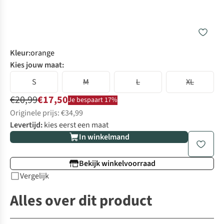
Kleur
:
orange
Kies jouw maat:
S
M
L
XL
€20,99
€17,50
Je bespaart 17%
Originele prijs: €34,99
Levertijd:
kies eerst een maat
In winkelmand
Bekijk winkelvoorraad
Vergelijk
Alles over dit product