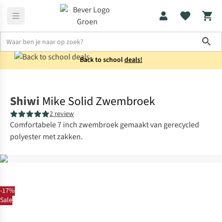
Sho
Back to school
deals!
Zwemkleding
Zwembroeken
Shiwi
Mike Solid Zwembroek
2 review
Comfortabele 7 inch zwembroek gemaakt van gerecycled
polyester met zakken.
-17%
Sale