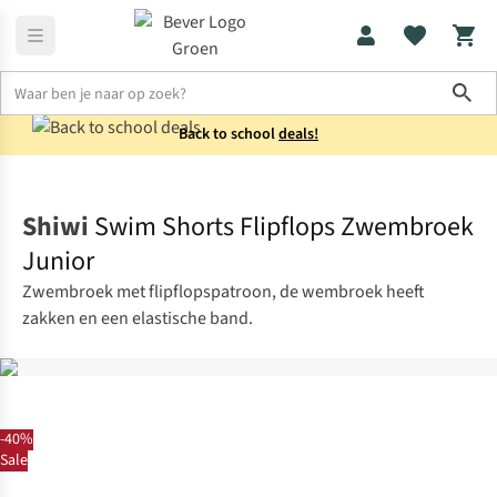
Sho
Back to school
deals!
Zwemkleding
Zwembroeken
Shiwi
Swim Shorts Flipflops Zwembroek
Junior
Zwembroek met flipflopspatroon, de wembroek heeft
zakken en een elastische band.
-40%
Sale