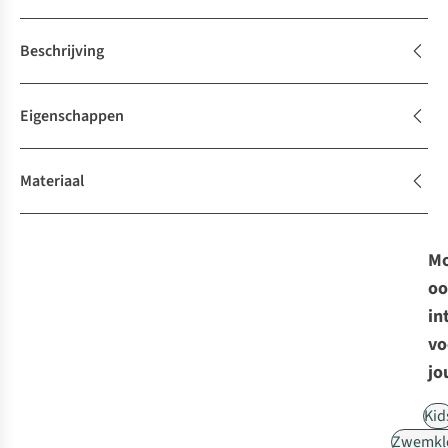
Beschrijving
Eigenschappen
Materiaal
Mo
oo
in
vo
jo
Kid
Zwemkl