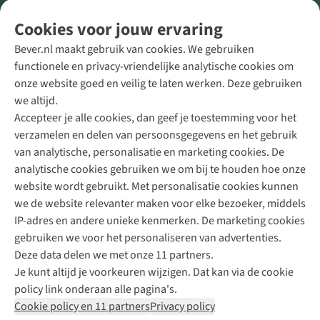
Volg ons voor meer Buiten
Cookies voor jouw ervaring
Bever.nl maakt gebruik van cookies. We gebruiken
functionele en privacy-vriendelijke analytische cookies om
onze website goed en veilig te laten werken. Deze gebruiken
Direct advies van een Buitenexpert
we altijd.
Accepteer je alle cookies, dan geef je toestemming voor het
+31 (0)85 888 50 88
verzamelen en delen van persoonsgegevens en het gebruik
+31 6 12 28 49 80
van analytische, personalisatie en marketing cookies. De
analytische cookies gebruiken we om bij te houden hoe onze
Contactformulier
website wordt gebruikt. Met personalisatie cookies kunnen
we de website relevanter maken voor elke bezoeker, middels
IP-adres en andere unieke kenmerken. De marketing cookies
Algeme
gebruiken we voor het personaliseren van advertenties.
voorwa
Deze data delen we met onze 11 partners.
|
Je kunt altijd je voorkeuren wijzigen. Dat kan via de cookie
Priva
policy link onderaan alle pagina's.
polic
Cookie policy en 11 partners
Privacy policy
|