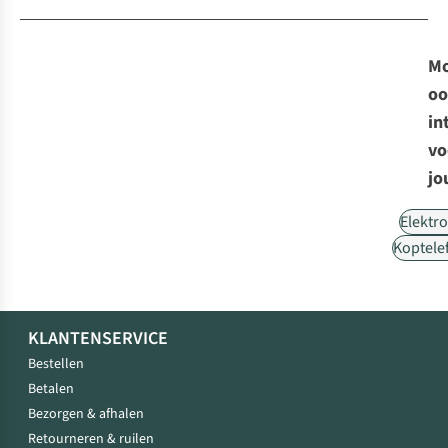
Mo
oo
in
vo
jo
Elektr
Koptele
KLANTENSERVICE
Bestellen
Betalen
Bezorgen & afhalen
Retourneren & ruilen