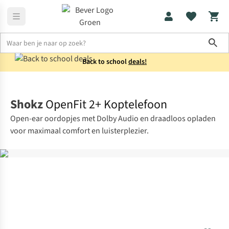
Sho
Back to school
deals!
Elektronica
Koptelefoons
Shokz
OpenFit 2+ Koptelefoon
Open-ear oordopjes met Dolby Audio en draadloos opladen
voor maximaal comfort en luisterplezier.