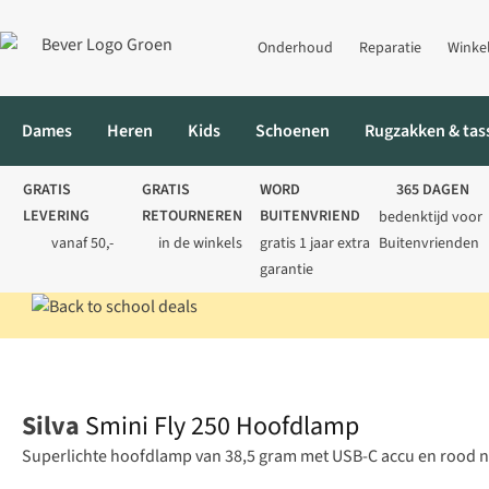
Onderhoud
Reparatie
Winke
Dames
Heren
Kids
Schoenen
Rugzakken & tas
GRATIS
GRATIS
WORD
365 DAGEN
LEVERING
RETOURNEREN
BUITENVRIEND
bedenktijd voor
vanaf 50,-
in de winkels
gratis 1 jaar extra
Buitenvrienden
garantie
Home
Elektronica
Smini Fly 250 Hoofdlamp
Silva
Smini Fly 250 Hoofdlamp
Superlichte hoofdlamp van 38,5 gram met USB-C accu en rood nac