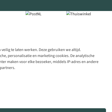
veilig te laten werken. Deze gebruiken we altijd.
Algeme
che, personalisatie en marketing cookies. De analytische
voorwa
nter maken voor elke bezoeker, middels IP-adres en andere
|
partners.
Priva
polic
|
Cook
polic
|
© 202