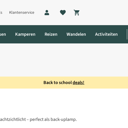
ls
Klantenservice
Shopping cart
sen
Kamperen
Reizen
Wandelen
Activiteiten
Back to school
deals!
htzichtlicht – perfect als back-uplamp.