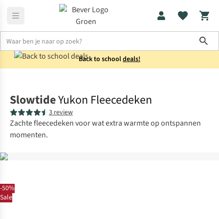
Sho
Back to school
deals!
Kamperen
Slaapzakken
Slowtide
Yukon Fleecedeken
3 review
Zachte fleecedeken voor wat extra warmte op ontspannen
momenten.
-50%
Sale