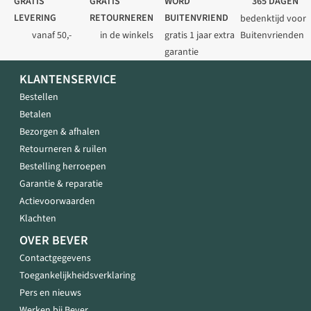
GRATIS
GRATIS
WORD
365 DAGEN
LEVERING
RETOURNEREN
BUITENVRIEND
bedenktijd voor
vanaf 50,-
in de winkels
gratis 1 jaar extra
Buitenvrienden
garantie
KLANTENSERVICE
Bestellen
Betalen
Bezorgen & afhalen
Retourneren & ruilen
Bestelling herroepen
Garantie & reparatie
Actievoorwaarden
Klachten
OVER BEVER
Contactgegevens
Toegankelijkheidsverklaring
Pers en nieuws
Werken bij Bever