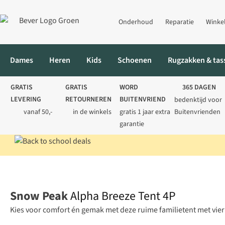
Onderhoud
Reparatie
Winke
Dames
Heren
Kids
Schoenen
Rugzakken & tas
GRATIS
GRATIS
WORD
365 DAGEN
LEVERING
RETOURNEREN
BUITENVRIEND
bedenktijd voor
vanaf 50,-
in de winkels
gratis 1 jaar extra
Buitenvrienden
garantie
Home
Kamperen
Tenten
4-persoons
Alpha Breeze Tent 4P
Snow Peak
Alpha Breeze Tent 4P
Kies voor comfort én gemak met deze ruime familietent met vier