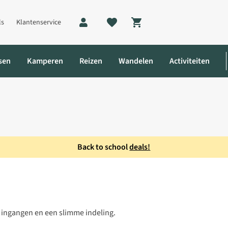
ls
Klantenservice
Shopping cart
sen
Kamperen
Reizen
Wandelen
Activiteiten
Back to school
deals!
 ingangen en een slimme indeling.