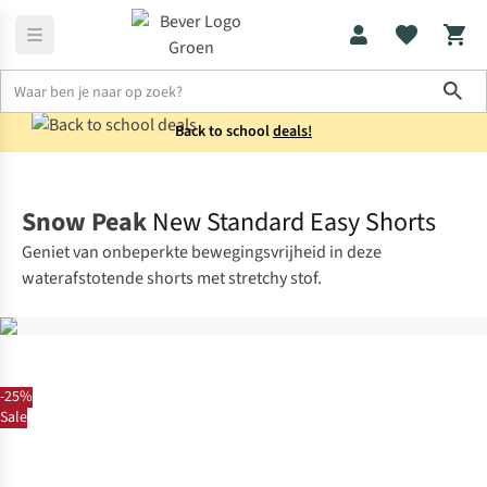
Sho
Back to school
deals!
Broeken
Korte broeken
Snow Peak
New Standard Easy Shorts
Geniet van onbeperkte bewegingsvrijheid in deze
waterafstotende shorts met stretchy stof.
-25%
Sale