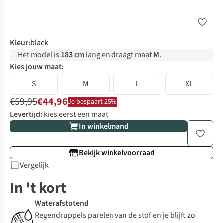
Kleur
:
black
Het model is
183 cm
lang en draagt maat
M
.
Kies jouw maat:
S
M
L
XL
€59,95
€44,96
Je bespaart 25%
Levertijd:
kies eerst een maat
In winkelmand
Bekijk winkelvoorraad
Vergelijk
In 't kort
Waterafstotend
Regendruppels parelen van de stof en je blijft zo