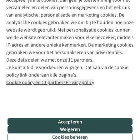
Accepteer je alle cookies, dan geef je toestemming voor het
+31 (0)85 888 50 88
verzamelen en delen van persoonsgegevens en het gebruik
+31 6 12 28 49 80
van analytische, personalisatie en marketing cookies. De
analytische cookies gebruiken we om bij te houden hoe onze
Contactformulier
website wordt gebruikt. Met personalisatie cookies kunnen
we de website relevanter maken voor elke bezoeker, middels
IP-adres en andere unieke kenmerken. De marketing cookies
Algeme
gebruiken we voor het personaliseren van advertenties.
voorwa
Deze data delen we met onze 11 partners.
|
Je kunt altijd je voorkeuren wijzigen. Dat kan via de cookie
Priva
policy link onderaan alle pagina's.
polic
Cookie policy en 11 partners
Privacy policy
|
Cook
polic
|
© 202
Accepteren
Bever
Weigeren
B.V. Al
Cookies beheren
rights