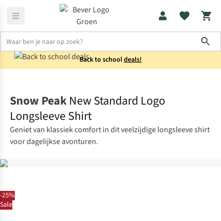
Sho
Back to school
deals!
Shirts
Longsleeves
Snow Peak
New Standard Logo
Longsleeve Shirt
Geniet van klassiek comfort in dit veelzijdige longsleeve shirt
voor dagelijkse avonturen.
-25%
Sale