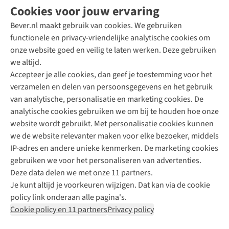
Cookies voor jouw ervaring
Bever.nl maakt gebruik van cookies. We gebruiken
functionele en privacy-vriendelijke analytische cookies om
onze website goed en veilig te laten werken. Deze gebruiken
Direct advies van een Buitenexpert
we altijd.
Accepteer je alle cookies, dan geef je toestemming voor het
+31 (0)85 888 50 88
verzamelen en delen van persoonsgegevens en het gebruik
+31 6 12 28 49 80
van analytische, personalisatie en marketing cookies. De
analytische cookies gebruiken we om bij te houden hoe onze
Contactformulier
website wordt gebruikt. Met personalisatie cookies kunnen
we de website relevanter maken voor elke bezoeker, middels
IP-adres en andere unieke kenmerken. De marketing cookies
Algeme
gebruiken we voor het personaliseren van advertenties.
voorwa
Deze data delen we met onze 11 partners.
|
Je kunt altijd je voorkeuren wijzigen. Dat kan via de cookie
Priva
policy link onderaan alle pagina's.
polic
Cookie policy en 11 partners
Privacy policy
|
Cook