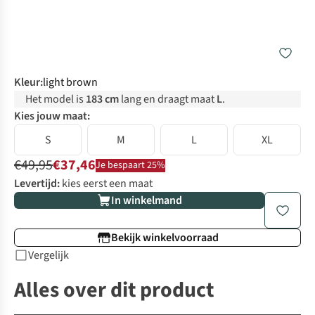
Kleur
:
light brown
Het model is
183 cm
lang en draagt maat
L
.
Kies jouw maat:
S
M
L
XL
€49,95
€37,46
Je bespaart 25%
Levertijd:
kies eerst een maat
In winkelmand
Bekijk winkelvoorraad
Vergelijk
Alles over dit product