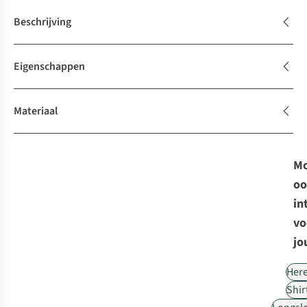
Beschrijving
Eigenschappen
Materiaal
Mo
oo
in
vo
jo
Her
Shir