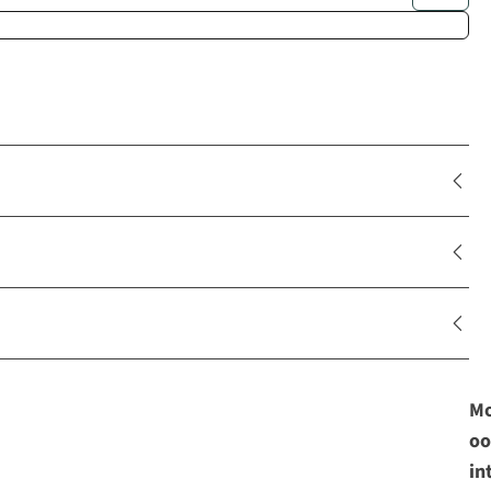
Mo
oo
in