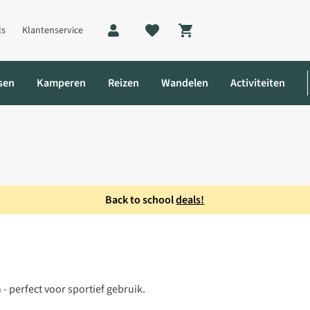
ls
Klantenservice
Shopping cart
sen
Kamperen
Reizen
Wandelen
Activiteiten
Back to school
deals!
k Zonnebril
 - perfect voor sportief gebruik.