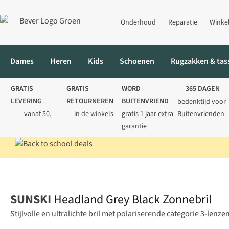
Onderhoud
Reparatie
Winke
Dames
Heren
Kids
Schoenen
Rugzakken & tas
GRATIS
GRATIS
WORD
365 DAGEN
LEVERING
RETOURNEREN
BUITENVRIEND
bedenktijd voor
vanaf 50,-
in de winkels
gratis 1 jaar extra
Buitenvrienden
garantie
Home
Heren
Accessoires
Zonnebrillen
Headland Grey Blac
SUNSKI
Headland Grey Black Zonnebril
Stijlvolle en ultralichte bril met polariserende categorie 3-lenzen