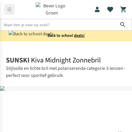
Sho
Back to school
deals!
Accessoires
Zonnebrillen
SUNSKI
Kiva Midnight Zonnebril
Stijlvolle en lichte bril met polariserende categorie 3-lenzen -
perfect voor sportief gebruik.