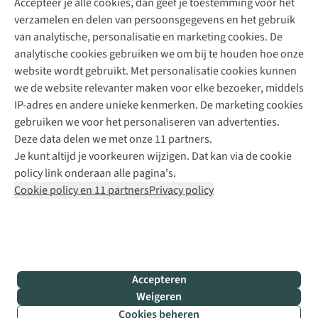
Accepteer je alle cookies, dan geef je toestemming voor het
+31 (0)85 888 50 88
verzamelen en delen van persoonsgegevens en het gebruik
+31 6 12 28 49 80
van analytische, personalisatie en marketing cookies. De
analytische cookies gebruiken we om bij te houden hoe onze
Contactformulier
website wordt gebruikt. Met personalisatie cookies kunnen
we de website relevanter maken voor elke bezoeker, middels
IP-adres en andere unieke kenmerken. De marketing cookies
Algeme
gebruiken we voor het personaliseren van advertenties.
voorwa
Deze data delen we met onze 11 partners.
|
Je kunt altijd je voorkeuren wijzigen. Dat kan via de cookie
Priva
policy link onderaan alle pagina's.
polic
Cookie policy en 11 partners
Privacy policy
|
Cook
polic
|
© 202
Accepteren
Bever
Weigeren
B.V. Al
Cookies beheren
rights