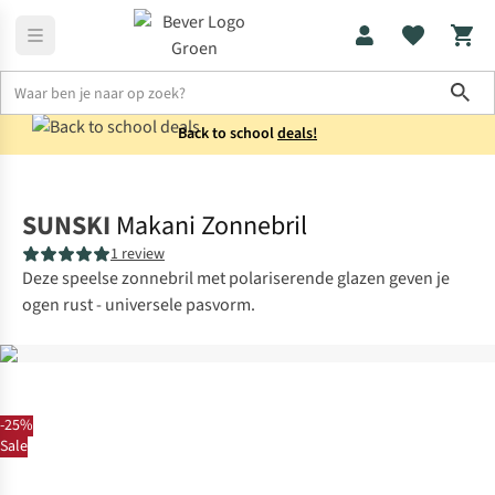
Sho
Back to school
deals!
Accessoires
Zonnebrillen
SUNSKI
Makani Zonnebril
1 review
Deze speelse zonnebril met polariserende glazen geven je
ogen rust - universele pasvorm.
-25%
Sale