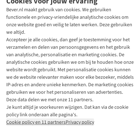
Cookies voor jouw ervaring
Bever.nl maakt gebruik van cookies. We gebruiken
functionele en privacy-vriendelijke analytische cookies om
onze website goed en veilig te laten werken. Deze gebruiken
Direct advies van een Buitenexpert
we altijd.
Accepteer je alle cookies, dan geef je toestemming voor het
+31 (0)85 888 50 88
verzamelen en delen van persoonsgegevens en het gebruik
+31 6 12 28 49 80
van analytische, personalisatie en marketing cookies. De
analytische cookies gebruiken we om bij te houden hoe onze
Contactformulier
website wordt gebruikt. Met personalisatie cookies kunnen
we de website relevanter maken voor elke bezoeker, middels
IP-adres en andere unieke kenmerken. De marketing cookies
Algeme
gebruiken we voor het personaliseren van advertenties.
voorwa
Deze data delen we met onze 11 partners.
|
Je kunt altijd je voorkeuren wijzigen. Dat kan via de cookie
Priva
policy link onderaan alle pagina's.
polic
Cookie policy en 11 partners
Privacy policy
|
Cook