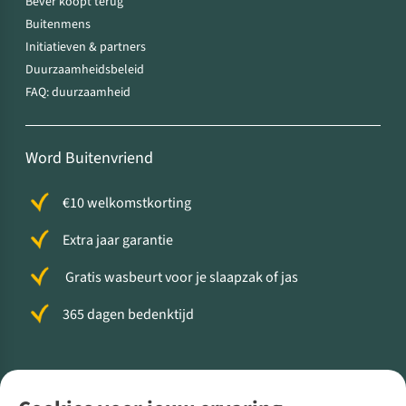
Bever koopt terug
Buitenmens
Initiatieven & partners
Duurzaamheidsbeleid
FAQ: duurzaamheid
Word Buitenvriend
€10 welkomstkorting
Extra jaar garantie
Gratis wasbeurt voor je slaapzak of jas
365 dagen bedenktijd
Volg ons voor meer Buiten