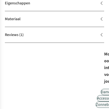
Eigenschappen
Materiaal
Reviews
(1)
Mo
oo
in
vo
jo
Dam
Access
Zonnebr