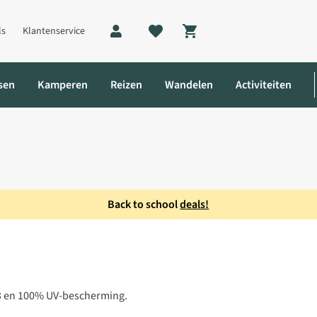
ls
Klantenservice
Shopping cart
sen
Kamperen
Reizen
Wandelen
Activiteiten
Back to school
deals!
onnebril
 3 en 100% UV-bescherming.