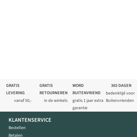
GRATIS
GRATIS
WORD
365 DAGEN
LEVERING
RETOURNEREN
BUITENVRIEND
bedenktijd voor
vanaf 50,-
in de winkels
gratis 1 jaar extra
Buitenvrienden
garantie
KLANTENSERVICE
Bestellen
Betalen