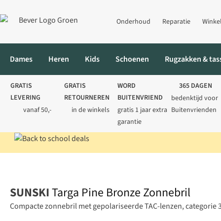
Onderhoud
Reparatie
Winke
Dames
Heren
Kids
Schoenen
Rugzakken & tas
GRATIS
GRATIS
WORD
365 DAGEN
LEVERING
RETOURNEREN
BUITENVRIEND
bedenktijd voor
vanaf 50,-
in de winkels
gratis 1 jaar extra
Buitenvrienden
garantie
Home
Heren
Accessoires
Zonnebrillen
Targa Pine Bronze Z
SUNSKI
Targa Pine Bronze Zonnebril
Compacte zonnebril met gepolariseerde TAC-lenzen, categorie