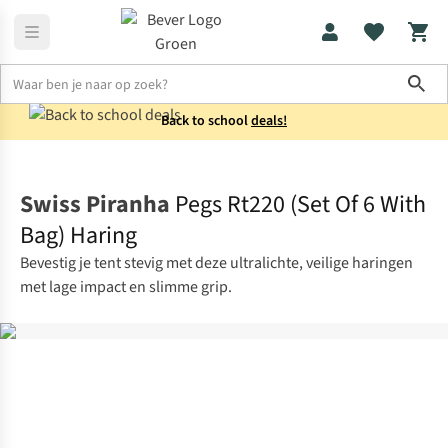
Sho
Back to school
deals!
Tentaccessoires
Haringen
Swiss Piranha
Pegs Rt220 (Set Of 6 With
Bag) Haring
Bevestig je tent stevig met deze ultralichte, veilige haringen
met lage impact en slimme grip.