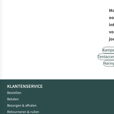
Mo
oo
in
vo
jo
Kampe
Tentacce
Harin
KLANTENSERVICE
Bestellen
Betalen
Bezorgen & afhalen
Retourneren & ruilen