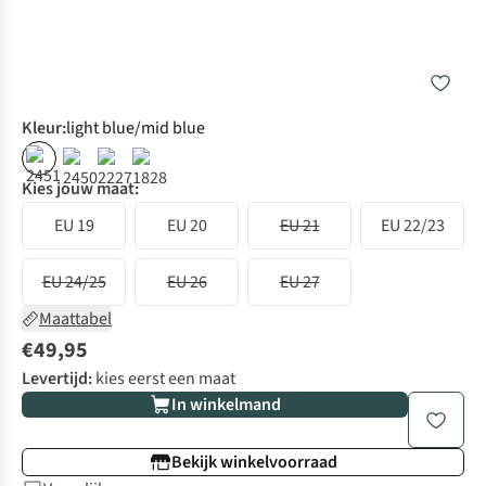
Kleur
:
light blue/mid blue
Kies jouw maat:
EU 19
EU 20
EU 21
EU 22/23
EU 24/25
EU 26
EU 27
Maattabel
€49,95
Levertijd:
kies eerst een maat
In winkelmand
Bekijk winkelvoorraad