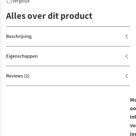
Vergelijk
Alles over dit product
Beschrijving
Eigenschappen
Reviews
(2)
Mo
oo
in
vo
jo