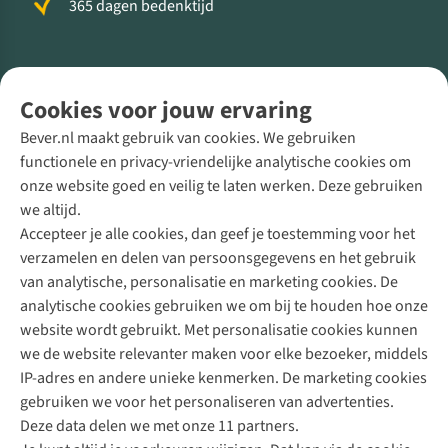
365 dagen bedenktijd
Volg ons voor meer Buiten
Cookies voor jouw ervaring
Bever.nl maakt gebruik van cookies. We gebruiken
functionele en privacy-vriendelijke analytische cookies om
onze website goed en veilig te laten werken. Deze gebruiken
Direct advies van een Buitenexpert
we altijd.
Accepteer je alle cookies, dan geef je toestemming voor het
+31 (0)85 888 50 88
verzamelen en delen van persoonsgegevens en het gebruik
+31 6 12 28 49 80
van analytische, personalisatie en marketing cookies. De
analytische cookies gebruiken we om bij te houden hoe onze
Contactformulier
website wordt gebruikt. Met personalisatie cookies kunnen
we de website relevanter maken voor elke bezoeker, middels
IP-adres en andere unieke kenmerken. De marketing cookies
Algeme
gebruiken we voor het personaliseren van advertenties.
voorwa
Deze data delen we met onze 11 partners.
|