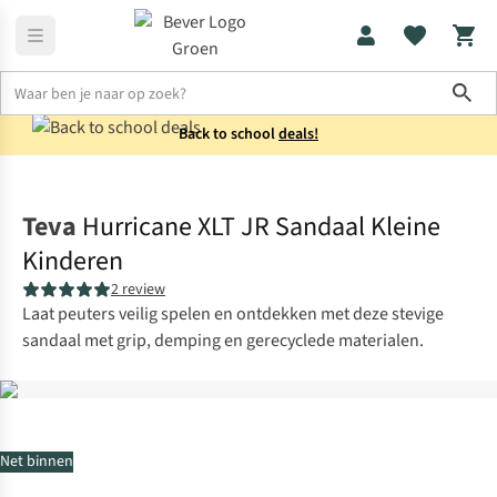
Sho
Back to school
deals!
Schoenen
Sandalen
Teva
Hurricane XLT JR Sandaal Kleine
Kinderen
2 review
Laat peuters veilig spelen en ontdekken met deze stevige
sandaal met grip, demping en gerecyclede materialen.
Net binnen