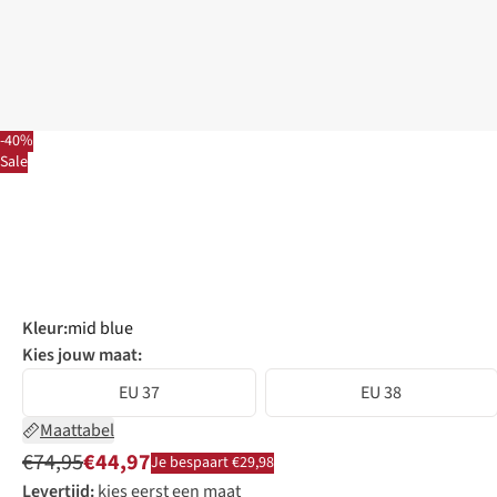
-40%
Sale
Kleur
:
mid blue
Kies jouw maat:
EU 37
EU 38
Maattabel
€74,95
€44,97
Je bespaart €29,98
Levertijd:
kies eerst een maat