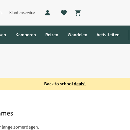
ls
Klantenservice
Shopping cart
sen
Kamperen
Reizen
Wandelen
Activiteiten
Back to school
deals!
ted Sandaal Dames
Dames
or lange zomerdagen.