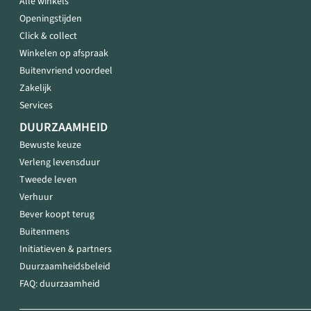
Alle winkels
Openingstijden
Click & collect
Winkelen op afspraak
Buitenvriend voordeel
Zakelijk
Services
DUURZAAMHEID
Bewuste keuze
Verleng levensduur
Tweede leven
Verhuur
Bever koopt terug
Buitenmens
Initiatieven & partners
Duurzaamheidsbeleid
FAQ: duurzaamheid