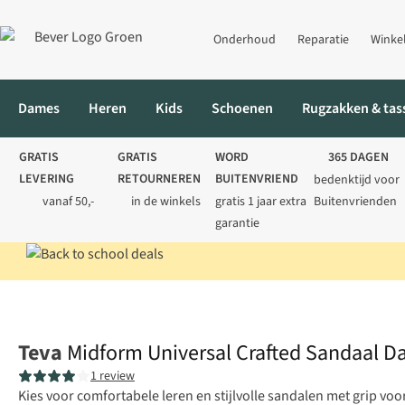
Onderhoud
Reparatie
Winke
Dames
Heren
Kids
Schoenen
Rugzakken & tas
GRATIS
GRATIS
WORD
365 DAGEN
LEVERING
RETOURNEREN
BUITENVRIEND
bedenktijd voor
vanaf 50,-
in de winkels
gratis 1 jaar extra
Buitenvrienden
garantie
Home
Dames
Schoenen
Sandalen
Midform Universal Craf
Teva
Midform Universal Crafted Sandaal 
1 review
Kies voor comfortabele leren en stijlvolle sandalen met grip vo