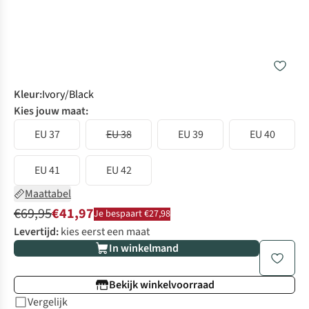
Kleur
:
Ivory/Black
Kies jouw maat:
EU 37
EU 38
EU 39
EU 40
EU 41
EU 42
Maattabel
€69,95
€41,97
Je bespaart €27,98
Levertijd:
kies eerst een maat
In winkelmand
Bekijk winkelvoorraad
Vergelijk