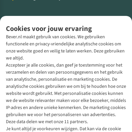
Volg ons voor meer Buiten
Cookies voor jouw ervaring
Bever.nl maakt gebruik van cookies. We gebruiken
functionele en privacy-vriendelijke analytische cookies om
onze website goed en veilig te laten werken. Deze gebruiken
Direct advies van een Buitenexpert
we altijd.
Accepteer je alle cookies, dan geef je toestemming voor het
+31 (0)85 888 50 88
verzamelen en delen van persoonsgegevens en het gebruik
+31 6 12 28 49 80
van analytische, personalisatie en marketing cookies. De
analytische cookies gebruiken we om bij te houden hoe onze
Contactformulier
website wordt gebruikt. Met personalisatie cookies kunnen
we de website relevanter maken voor elke bezoeker, middels
IP-adres en andere unieke kenmerken. De marketing cookies
Algeme
gebruiken we voor het personaliseren van advertenties.
voorwa
Deze data delen we met onze 11 partners.
|
Je kunt altijd je voorkeuren wijzigen. Dat kan via de cookie