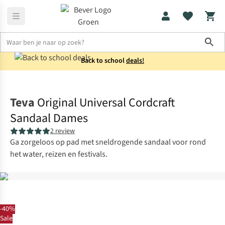
Sho
Back to school
deals!
Schoenen
Sandalen
Teva
Original Universal Cordcraft
Sandaal Dames
2 review
Ga zorgeloos op pad met sneldrogende sandaal voor rond
het water, reizen en festivals.
-40%
Sale