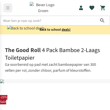
Sho
Back to school
deals!
Kamperen
Sanitair
The Good Roll
4 Pack Bamboe 2-Laags
Toiletpapier
Ga voorbereid op pad met zacht bamboepapier van 300
vellen per rol, zonder chloor, parfum of kleurstoffen.
-25%
Sale