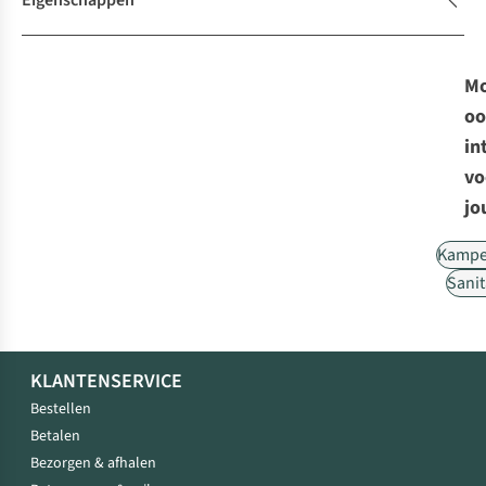
Eigenschappen
Mo
oo
in
vo
jo
Kampe
Sanit
KLANTENSERVICE
Bestellen
Betalen
Bezorgen & afhalen