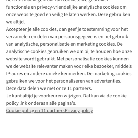
functionele en privacy-vriendelijke analytische cookies om
onze website goed en veilig te laten werken. Deze gebruiken
Direct advies van een Buitenexpert
we altijd.
Accepteer je alle cookies, dan geef je toestemming voor het
+31 (0)85 888 50 88
verzamelen en delen van persoonsgegevens en het gebruik
+31 6 12 28 49 80
van analytische, personalisatie en marketing cookies. De
analytische cookies gebruiken we om bij te houden hoe onze
Contactformulier
website wordt gebruikt. Met personalisatie cookies kunnen
we de website relevanter maken voor elke bezoeker, middels
IP-adres en andere unieke kenmerken. De marketing cookies
Algeme
gebruiken we voor het personaliseren van advertenties.
voorwa
Deze data delen we met onze 11 partners.
|
Je kunt altijd je voorkeuren wijzigen. Dat kan via de cookie
Priva
policy link onderaan alle pagina's.
polic
Cookie policy en 11 partners
Privacy policy
|
Cook
polic
|