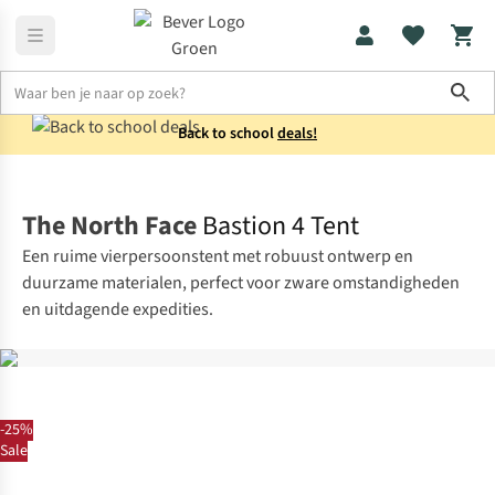
Sho
Back to school
deals!
Tenten
Koepeltenten
The North Face
Bastion 4 Tent
Een ruime vierpersoonstent met robuust ontwerp en
duurzame materialen, perfect voor zware omstandigheden
en uitdagende expedities.
-25%
Sale