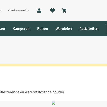
ls
Klantenservice
Shopping cart
sen
Kamperen
Reizen
Wandelen
Activiteiten
reflecterende en waterafstotende houder