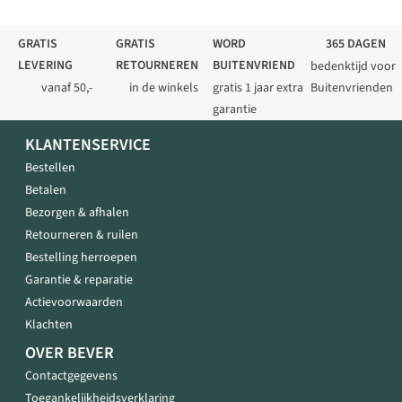
GRATIS
GRATIS
WORD
365 DAGEN
LEVERING
RETOURNEREN
BUITENVRIEND
bedenktijd voor
vanaf 50,-
in de winkels
gratis 1 jaar extra
Buitenvrienden
garantie
KLANTENSERVICE
Bestellen
Betalen
Bezorgen & afhalen
Retourneren & ruilen
Bestelling herroepen
Garantie & reparatie
Actievoorwaarden
Klachten
OVER BEVER
Contactgegevens
Toegankelijkheidsverklaring