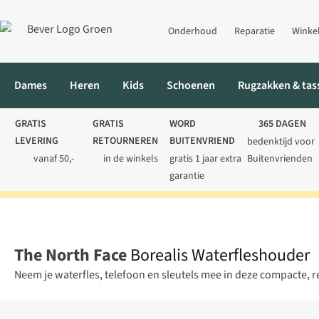
Onderhoud
Reparatie
Winke
Dames
Heren
Kids
Schoenen
Rugzakken & tas
GRATIS
GRATIS
WORD
365 DAGEN
LEVERING
RETOURNEREN
BUITENVRIEND
bedenktijd voor
vanaf 50,-
in de winkels
gratis 1 jaar extra
Buitenvrienden
garantie
Home
Rugzakken
Borealis Waterfleshouder
The North Face
Borealis Waterfleshouder
Neem je waterfles, telefoon en sleutels mee in deze compacte, 