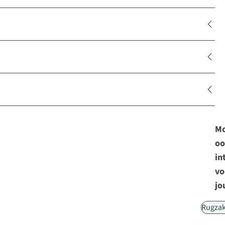
Mo
oo
in
vo
jo
Rugza