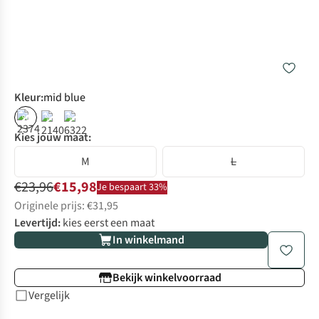
Kleur
:
mid blue
%
%
%
Kies jouw maat:
M
L
€23,96
€15,98
Je bespaart 33%
Originele prijs: €31,95
Levertijd:
kies eerst een maat
In winkelmand
Bekijk winkelvoorraad
Vergelijk