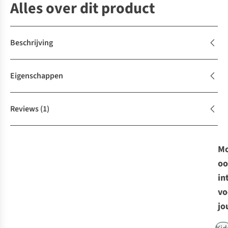
Alles over dit product
Beschrijving
Eigenschappen
Reviews
(1)
Mo
oo
in
vo
jo