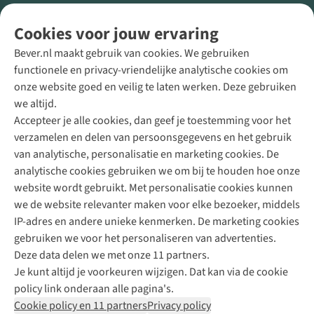
Volg ons voor meer Buiten
Cookies voor jouw ervaring
Bever.nl maakt gebruik van cookies. We gebruiken
functionele en privacy-vriendelijke analytische cookies om
onze website goed en veilig te laten werken. Deze gebruiken
Direct advies van een Buitenexpert
we altijd.
Accepteer je alle cookies, dan geef je toestemming voor het
+31 (0)85 888 50 88
verzamelen en delen van persoonsgegevens en het gebruik
+31 6 12 28 49 80
van analytische, personalisatie en marketing cookies. De
analytische cookies gebruiken we om bij te houden hoe onze
Contactformulier
website wordt gebruikt. Met personalisatie cookies kunnen
we de website relevanter maken voor elke bezoeker, middels
IP-adres en andere unieke kenmerken. De marketing cookies
Algeme
gebruiken we voor het personaliseren van advertenties.
voorwa
Deze data delen we met onze 11 partners.
|
Je kunt altijd je voorkeuren wijzigen. Dat kan via de cookie
Priva
policy link onderaan alle pagina's.
polic
Cookie policy en 11 partners
Privacy policy