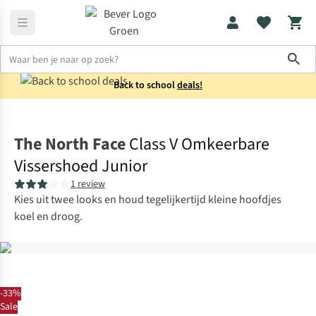
Sho
Back to school
deals!
Kids
Accessoires
The North Face
Class V Omkeerbare
Vissershoed Junior
1 review
Kies uit twee looks en houd tegelijkertijd kleine hoofdjes
koel en droog.
-33%
Sale