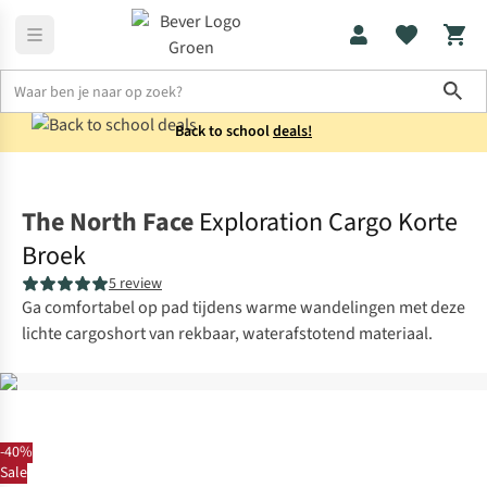
Sho
Back to school
deals!
Broeken
Korte broeken
The North Face
Exploration Cargo Korte
Broek
5 review
Ga comfortabel op pad tijdens warme wandelingen met deze
lichte cargoshort van rekbaar, waterafstotend materiaal.
-40%
Sale