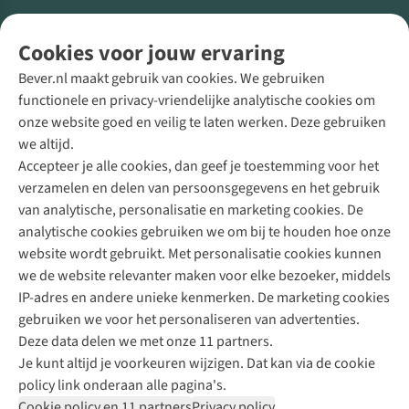
Volg ons voor meer Buiten
Cookies voor jouw ervaring
Bever.nl maakt gebruik van cookies. We gebruiken
functionele en privacy-vriendelijke analytische cookies om
onze website goed en veilig te laten werken. Deze gebruiken
Direct advies van een Buitenexpert
we altijd.
Accepteer je alle cookies, dan geef je toestemming voor het
+31 (0)85 888 50 88
verzamelen en delen van persoonsgegevens en het gebruik
+31 6 12 28 49 80
van analytische, personalisatie en marketing cookies. De
analytische cookies gebruiken we om bij te houden hoe onze
Contactformulier
website wordt gebruikt. Met personalisatie cookies kunnen
we de website relevanter maken voor elke bezoeker, middels
IP-adres en andere unieke kenmerken. De marketing cookies
Algeme
gebruiken we voor het personaliseren van advertenties.
voorwa
Deze data delen we met onze 11 partners.
|
Je kunt altijd je voorkeuren wijzigen. Dat kan via de cookie
Priva
policy link onderaan alle pagina's.
polic
Cookie policy en 11 partners
Privacy policy