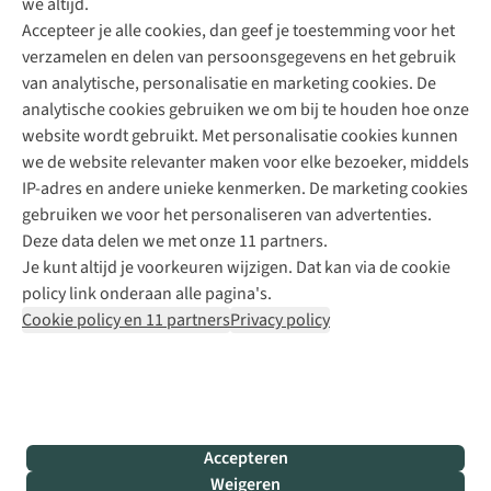
we altijd.
Accepteer je alle cookies, dan geef je toestemming voor het
+31 (0)85 888 50 88
verzamelen en delen van persoonsgegevens en het gebruik
+31 6 12 28 49 80
van analytische, personalisatie en marketing cookies. De
analytische cookies gebruiken we om bij te houden hoe onze
Contactformulier
website wordt gebruikt. Met personalisatie cookies kunnen
we de website relevanter maken voor elke bezoeker, middels
IP-adres en andere unieke kenmerken. De marketing cookies
Algeme
gebruiken we voor het personaliseren van advertenties.
voorwa
Deze data delen we met onze 11 partners.
|
Je kunt altijd je voorkeuren wijzigen. Dat kan via de cookie
Priva
policy link onderaan alle pagina's.
polic
Cookie policy en 11 partners
Privacy policy
|
Cook
polic
|
© 202
Accepteren
Bever
Weigeren
B.V. Al