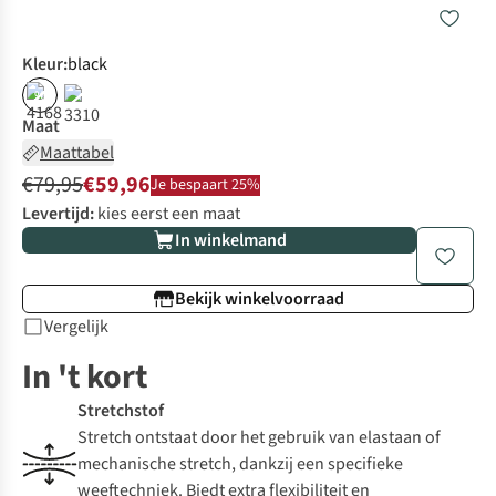
Kleur
:
black
%
Maat
Maattabel
€79,95
€59,96
Je bespaart 25%
Levertijd:
kies eerst een maat
In winkelmand
Bekijk winkelvoorraad
Vergelijk
In 't kort
Stretchstof
Stretch ontstaat door het gebruik van elastaan of
mechanische stretch, dankzij een specifieke
weeftechniek. Biedt extra flexibiliteit en