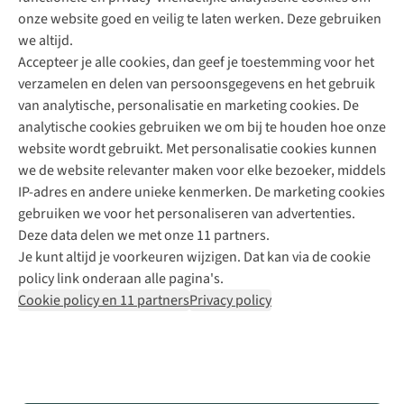
onze website goed en veilig te laten werken. Deze gebruiken
Direct advies van een Buitenexpert
we altijd.
Accepteer je alle cookies, dan geef je toestemming voor het
+31 (0)85 888 50 88
verzamelen en delen van persoonsgegevens en het gebruik
+31 6 12 28 49 80
van analytische, personalisatie en marketing cookies. De
analytische cookies gebruiken we om bij te houden hoe onze
Contactformulier
website wordt gebruikt. Met personalisatie cookies kunnen
we de website relevanter maken voor elke bezoeker, middels
IP-adres en andere unieke kenmerken. De marketing cookies
Algeme
gebruiken we voor het personaliseren van advertenties.
voorwa
Deze data delen we met onze 11 partners.
|
Je kunt altijd je voorkeuren wijzigen. Dat kan via de cookie
Priva
policy link onderaan alle pagina's.
polic
Cookie policy en 11 partners
Privacy policy
|
Cook
polic
|
© 202