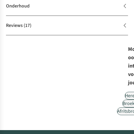
Onderhoud
Reviews
(17)
Mo
oo
in
vo
jo
Her
Broe
Afritsb