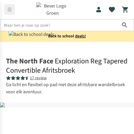
Sho
Back to school
deals!
Broeken
Afritsbroeken
The North Face
Exploration Reg Tapered
Convertible Afritsbroek
17 review
Ga licht en flexibel op pad met deze afritsbare wandelbroek
voor elk avontuur.