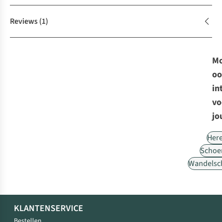
Reviews
(1)
Mo
oo
in
vo
jo
Her
Schoe
Wandelsc
KLANTENSERVICE
Bestellen