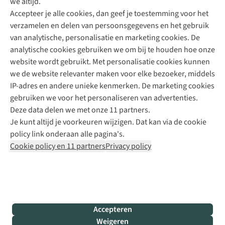
we altijd.
Accepteer je alle cookies, dan geef je toestemming voor het
+31 (0)85 888 50 88
verzamelen en delen van persoonsgegevens en het gebruik
+31 6 12 28 49 80
van analytische, personalisatie en marketing cookies. De
analytische cookies gebruiken we om bij te houden hoe onze
Contactformulier
website wordt gebruikt. Met personalisatie cookies kunnen
we de website relevanter maken voor elke bezoeker, middels
IP-adres en andere unieke kenmerken. De marketing cookies
Algeme
gebruiken we voor het personaliseren van advertenties.
voorwa
Deze data delen we met onze 11 partners.
|
Je kunt altijd je voorkeuren wijzigen. Dat kan via de cookie
Priva
policy link onderaan alle pagina's.
polic
Cookie policy en 11 partners
Privacy policy
|
Cook
polic
|
© 202
Accepteren
Bever
Weigeren
B.V. Al