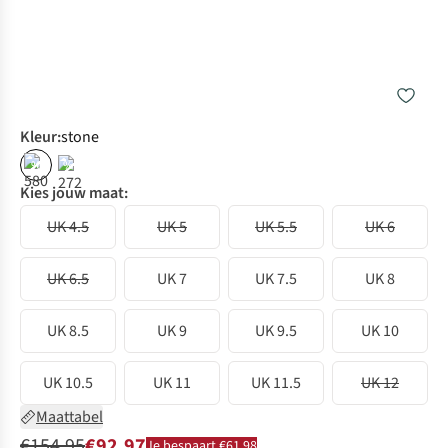
Kleur
:
stone
%
%
Kies jouw maat:
UK 4.5
UK 5
UK 5.5
UK 6
UK 6.5
UK 7
UK 7.5
UK 8
UK 8.5
UK 9
UK 9.5
UK 10
UK 10.5
UK 11
UK 11.5
UK 12
Maattabel
€154,95
€92,97
Je bespaart €61,98