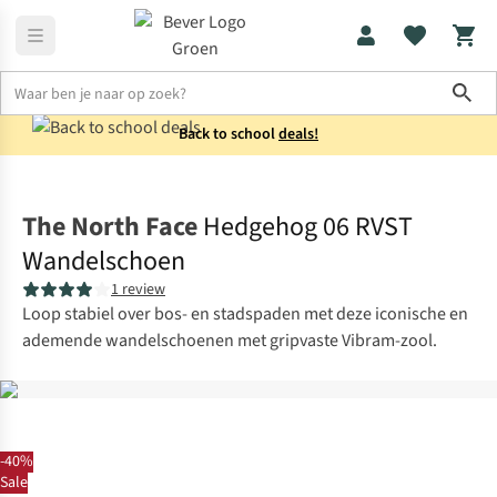
Sho
Back to school
deals!
Schoenen
Wandelschoenen
The North Face
Hedgehog 06 RVST
Wandelschoen
1 review
Loop stabiel over bos- en stadspaden met deze iconische en
ademende wandelschoenen met gripvaste Vibram-zool.
-40%
Sale