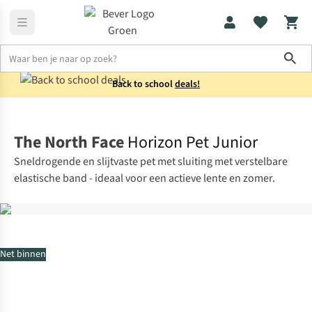
Sho
Back to school
deals!
Kids
Petten
The North Face
Horizon Pet Junior
Sneldrogende en slijtvaste pet met sluiting met verstelbare
elastische band - ideaal voor een actieve lente en zomer.
Net binnen