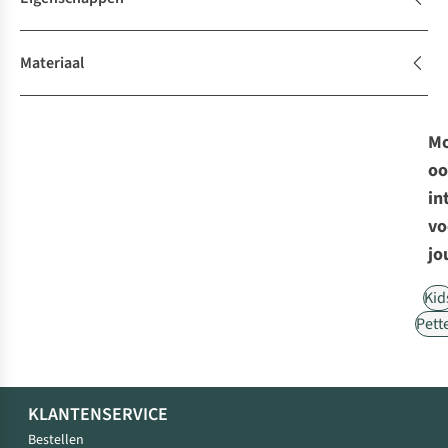
Materiaal
Mo
oo
in
vo
jo
Kid
Pett
KLANTENSERVICE
Bestellen