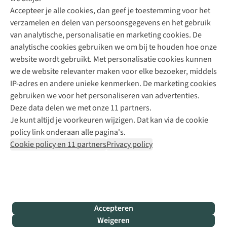
Accepteer je alle cookies, dan geef je toestemming voor het
+31 (0)85 888 50 88
verzamelen en delen van persoonsgegevens en het gebruik
+31 6 12 28 49 80
van analytische, personalisatie en marketing cookies. De
analytische cookies gebruiken we om bij te houden hoe onze
Contactformulier
website wordt gebruikt. Met personalisatie cookies kunnen
we de website relevanter maken voor elke bezoeker, middels
IP-adres en andere unieke kenmerken. De marketing cookies
Algeme
gebruiken we voor het personaliseren van advertenties.
voorwa
Deze data delen we met onze 11 partners.
|
Je kunt altijd je voorkeuren wijzigen. Dat kan via de cookie
Priva
policy link onderaan alle pagina's.
polic
Cookie policy en 11 partners
Privacy policy
|
Cook
polic
|
© 202
Accepteren
Bever
Weigeren
B.V. Al