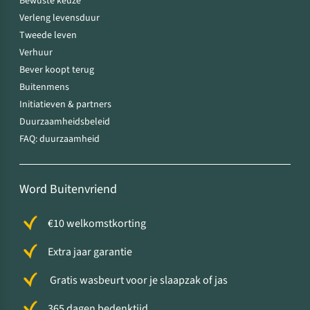
Bewuste keuze
Verleng levensduur
Tweede leven
Verhuur
Bever koopt terug
Buitenmens
Initiatieven & partners
Duurzaamheidsbeleid
FAQ: duurzaamheid
Word Buitenvriend
€10 welkomstkorting
Extra jaar garantie
Gratis wasbeurt voor je slaapzak of jas
365 dagen bedenktijd