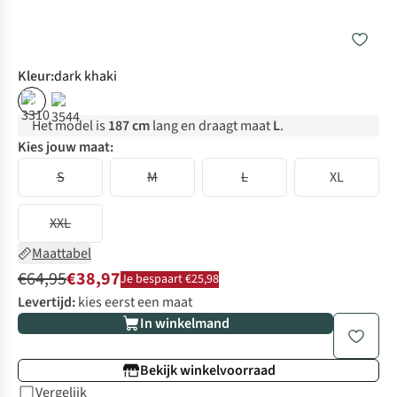
Kleur
:
dark khaki
%
%
Het model is
187 cm
lang en draagt maat
L
.
Kies jouw maat:
S
M
L
XL
XXL
Maattabel
€64,95
€38,97
Je bespaart €25,98
Levertijd:
kies eerst een maat
In winkelmand
Bekijk winkelvoorraad
Vergelijk