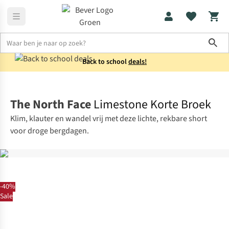
Sho
Back to school
deals!
Broeken
Korte broeken
The North Face
Limestone Korte Broek
Klim, klauter en wandel vrij met deze lichte, rekbare short
voor droge bergdagen.
-40%
Sale