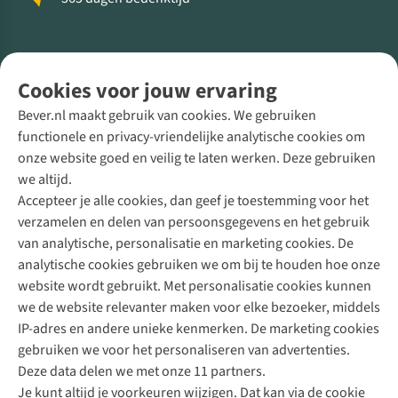
Volg ons voor meer Buiten
Cookies voor jouw ervaring
Bever.nl maakt gebruik van cookies. We gebruiken
functionele en privacy-vriendelijke analytische cookies om
onze website goed en veilig te laten werken. Deze gebruiken
Direct advies van een Buitenexpert
we altijd.
Accepteer je alle cookies, dan geef je toestemming voor het
+31 (0)85 888 50 88
verzamelen en delen van persoonsgegevens en het gebruik
+31 6 12 28 49 80
van analytische, personalisatie en marketing cookies. De
analytische cookies gebruiken we om bij te houden hoe onze
Contactformulier
website wordt gebruikt. Met personalisatie cookies kunnen
we de website relevanter maken voor elke bezoeker, middels
IP-adres en andere unieke kenmerken. De marketing cookies
Algeme
gebruiken we voor het personaliseren van advertenties.
voorwa
Deze data delen we met onze 11 partners.
|
Je kunt altijd je voorkeuren wijzigen. Dat kan via de cookie