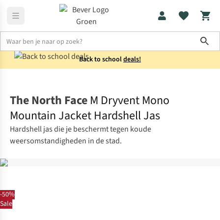
Sho
Back to school
deals!
Jassen
Regenjassen
The North Face
M Dryvent Mono
Mountain Jacket Hardshell Jas
Hardshell jas die je beschermt tegen koude
weersomstandigheden in de stad.
-50%
Sale