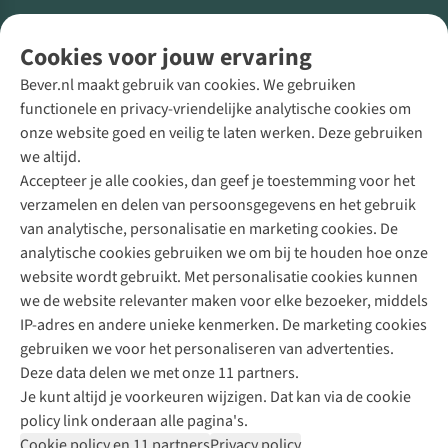
Volg ons voor meer Buiten
Cookies voor jouw ervaring
Bever.nl maakt gebruik van cookies. We gebruiken
functionele en privacy-vriendelijke analytische cookies om
onze website goed en veilig te laten werken. Deze gebruiken
Direct advies van een Buitenexpert
we altijd.
Accepteer je alle cookies, dan geef je toestemming voor het
+31 (0)85 888 50 88
verzamelen en delen van persoonsgegevens en het gebruik
+31 6 12 28 49 80
van analytische, personalisatie en marketing cookies. De
analytische cookies gebruiken we om bij te houden hoe onze
Contactformulier
website wordt gebruikt. Met personalisatie cookies kunnen
we de website relevanter maken voor elke bezoeker, middels
IP-adres en andere unieke kenmerken. De marketing cookies
Algeme
gebruiken we voor het personaliseren van advertenties.
voorwa
Deze data delen we met onze 11 partners.
|
Je kunt altijd je voorkeuren wijzigen. Dat kan via de cookie
Priva
policy link onderaan alle pagina's.
polic
Cookie policy en 11 partners
Privacy policy