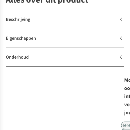
Beschrijving
Eigenschappen
Onderhoud
Mo
oo
in
vo
jo
Her