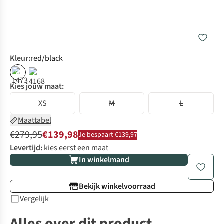
Kleur
:
red/black
%
Kies jouw maat:
XS
M
L
Maattabel
€279,95
€139,98
Je bespaart €139,97
Levertijd:
kies eerst een maat
In winkelmand
Bekijk winkelvoorraad
Vergelijk
Alles over dit product