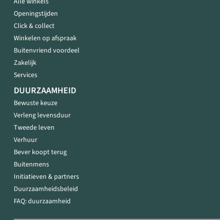
Alle winkels
Openingstijden
Click & collect
Winkelen op afspraak
Buitenvriend voordeel
Zakelijk
Services
DUURZAAMHEID
Bewuste keuze
Verleng levensduur
Tweede leven
Verhuur
Bever koopt terug
Buitenmens
Initiatieven & partners
Duurzaamheidsbeleid
FAQ: duurzaamheid