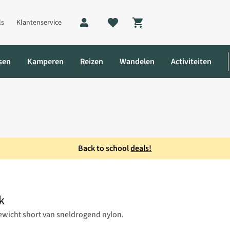
ls
Klantenservice
Shopping cart
sen
Kamperen
Reizen
Wandelen
Activiteiten
Back to school
deals!
 Broek
k
ewicht short van sneldrogend nylon.