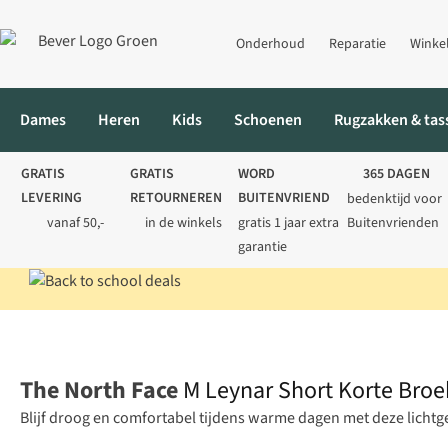
Onderhoud
Reparatie
Winke
Dames
Heren
Kids
Schoenen
Rugzakken & tas
GRATIS
GRATIS
WORD
365 DAGEN
LEVERING
RETOURNEREN
BUITENVRIEND
bedenktijd voor
vanaf 50,-
in de winkels
gratis 1 jaar extra
Buitenvrienden
garantie
Home
Heren
Broeken
Korte broeken
M Leynar Short Korte
The North Face
M Leynar Short Korte Broe
Blijf droog en comfortabel tijdens warme dagen met deze lichtg