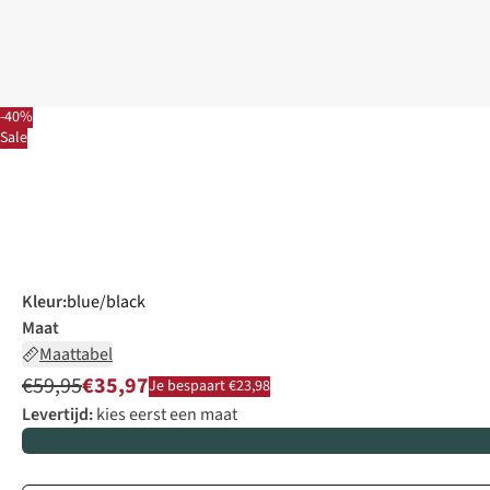
-40%
Sale
Kleur
:
blue/black
Maat
Maattabel
€59,95
€35,97
Je bespaart €23,98
Levertijd:
kies eerst een maat