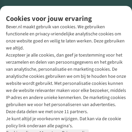
Volg ons voor meer Buiten
Cookies voor jouw ervaring
Bever.nl maakt gebruik van cookies. We gebruiken
functionele en privacy-vriendelijke analytische cookies om
onze website goed en veilig te laten werken. Deze gebruiken
Direct advies van een Buitenexpert
we altijd.
Accepteer je alle cookies, dan geef je toestemming voor het
+31 (0)85 888 50 88
verzamelen en delen van persoonsgegevens en het gebruik
+31 6 12 28 49 80
van analytische, personalisatie en marketing cookies. De
analytische cookies gebruiken we om bij te houden hoe onze
Contactformulier
website wordt gebruikt. Met personalisatie cookies kunnen
we de website relevanter maken voor elke bezoeker, middels
IP-adres en andere unieke kenmerken. De marketing cookies
Algeme
gebruiken we voor het personaliseren van advertenties.
voorwa
Deze data delen we met onze 11 partners.
|
Je kunt altijd je voorkeuren wijzigen. Dat kan via de cookie
Priva
policy link onderaan alle pagina's.
polic