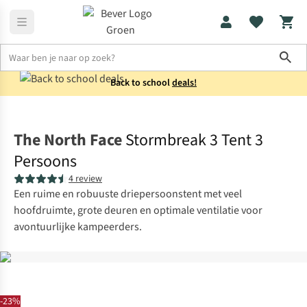
Sho
Back to school
deals!
Tenten
3-persoons
The North Face
Stormbreak 3 Tent 3
Persoons
4 review
Een ruime en robuuste driepersoonstent met veel
hoofdruimte, grote deuren en optimale ventilatie voor
avontuurlijke kampeerders.
-23%