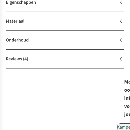
Eigenschappen
Materiaal
Onderhoud
Reviews
(4)
Mo
oo
in
vo
jo
Kampe