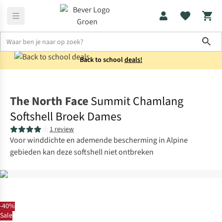
Sho
Back to school
deals!
Broeken
Wandelbroeken
The North Face
Summit Chamlang
Softshell Broek Dames
1 review
Voor winddichte en ademende bescherming in Alpine
gebieden kan deze softshell niet ontbreken
-40%
Sale