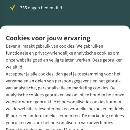
365 dagen bedenktijd
Volg ons voor meer Buiten
Cookies voor jouw ervaring
Bever.nl maakt gebruik van cookies. We gebruiken
functionele en privacy-vriendelijke analytische cookies om
onze website goed en veilig te laten werken. Deze gebruiken
Direct advies van een Buitenexpert
we altijd.
Accepteer je alle cookies, dan geef je toestemming voor het
+31 (0)85 888 50 88
verzamelen en delen van persoonsgegevens en het gebruik
+31 6 12 28 49 80
van analytische, personalisatie en marketing cookies. De
analytische cookies gebruiken we om bij te houden hoe onze
Contactformulier
website wordt gebruikt. Met personalisatie cookies kunnen
we de website relevanter maken voor elke bezoeker, middels
IP-adres en andere unieke kenmerken. De marketing cookies
Algeme
gebruiken we voor het personaliseren van advertenties.
voorwa
Deze data delen we met onze 11 partners.