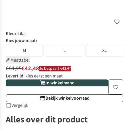
Kleur
:
Lilac
Kies jouw maat:
M
L
XL
Maattabel
€84,95
€42,48
Je bespaart €42,47
Levertijd:
kies eerst een maat
In winkelmand
Bekijk winkelvoorraad
Vergelijk
Alles over dit product