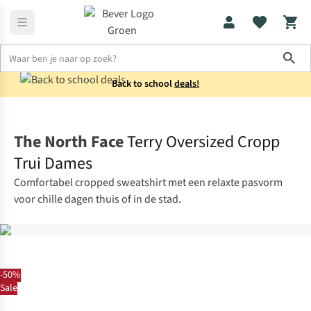
Sho
Back to school
deals!
Truien
Sweaters
The North Face
Terry Oversized Cropp
Trui Dames
Comfortabel cropped sweatshirt met een relaxte pasvorm
voor chille dagen thuis of in de stad.
-50%
Sale