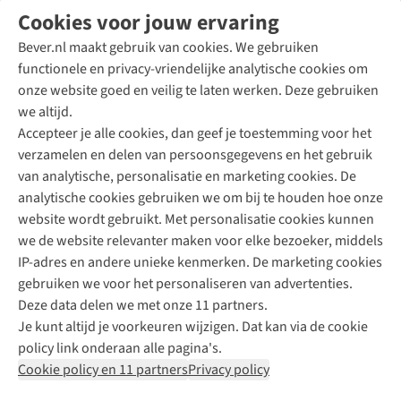
Volg ons voor meer Buiten
Cookies voor jouw ervaring
Bever.nl maakt gebruik van cookies. We gebruiken
functionele en privacy-vriendelijke analytische cookies om
onze website goed en veilig te laten werken. Deze gebruiken
Direct advies van een Buitenexpert
we altijd.
Accepteer je alle cookies, dan geef je toestemming voor het
+31 (0)85 888 50 88
verzamelen en delen van persoonsgegevens en het gebruik
+31 6 12 28 49 80
van analytische, personalisatie en marketing cookies. De
analytische cookies gebruiken we om bij te houden hoe onze
Contactformulier
website wordt gebruikt. Met personalisatie cookies kunnen
we de website relevanter maken voor elke bezoeker, middels
IP-adres en andere unieke kenmerken. De marketing cookies
Algeme
gebruiken we voor het personaliseren van advertenties.
voorwa
Deze data delen we met onze 11 partners.
|
Je kunt altijd je voorkeuren wijzigen. Dat kan via de cookie
Priva
policy link onderaan alle pagina's.
polic
Cookie policy en 11 partners
Privacy policy
|