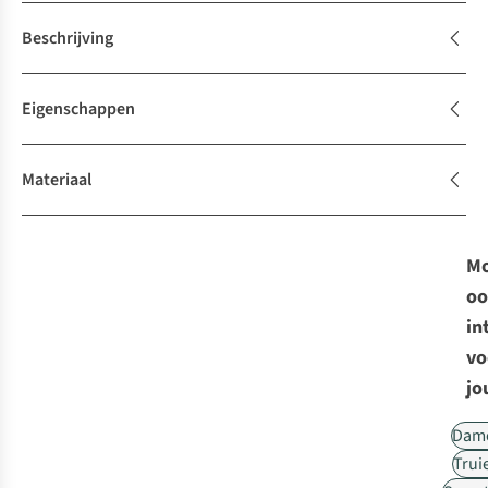
Beschrijving
Eigenschappen
Materiaal
Mo
oo
in
vo
jo
Dam
Trui