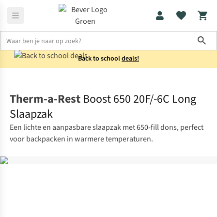
Sho
Back to school
deals!
Slaapzakken
Mummieslaapzakken
Therm-a-Rest
Boost 650 20F/-6C Long
Slaapzak
Een lichte en aanpasbare slaapzak met 650-fill dons, perfect
voor backpacken in warmere temperaturen.