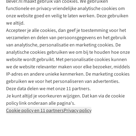
Bever.nl maakt gebruik van cookies. We gebruiken
functionele en privacy-vriendelijke analytische cookies om
onze website goed en veilig te laten werken. Deze gebruiken
Direct advies van een Buitenexpert
we altijd.
Accepteer je alle cookies, dan geef je toestemming voor het
+31 (0)85 888 50 88
verzamelen en delen van persoonsgegevens en het gebruik
+31 6 12 28 49 80
van analytische, personalisatie en marketing cookies. De
analytische cookies gebruiken we om bij te houden hoe onze
Contactformulier
website wordt gebruikt. Met personalisatie cookies kunnen
we de website relevanter maken voor elke bezoeker, middels
IP-adres en andere unieke kenmerken. De marketing cookies
Algeme
gebruiken we voor het personaliseren van advertenties.
voorwa
Deze data delen we met onze 11 partners.
|
Je kunt altijd je voorkeuren wijzigen. Dat kan via de cookie
Priva
policy link onderaan alle pagina's.
polic
Cookie policy en 11 partners
Privacy policy
|
Cook
polic
|