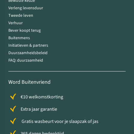
Bewuste keuze
Verleng levensduur
Tweede leven
Verhuur
Bever koopt terug
Buitenmens
Initiatieven & partners
Duurzaamheidsbeleid
FAQ: duurzaamheid
Word Buitenvriend
€10 welkomstkorting
Extra jaar garantie
Gratis wasbeurt voor je slaapzak of jas
365 dagen bedenktijd