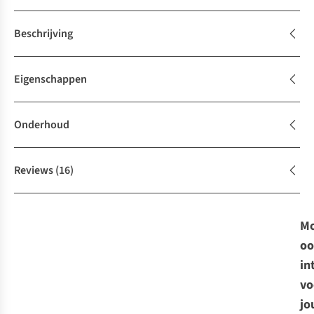
Beschrijving
Eigenschappen
Onderhoud
Reviews
(16)
Mo
oo
in
vo
jo