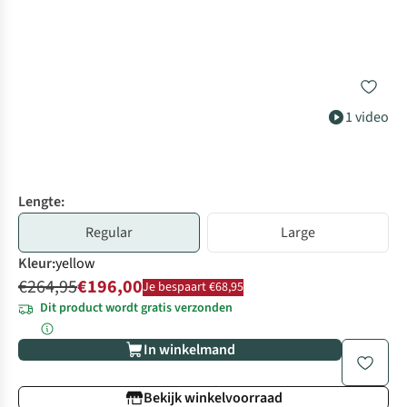
1 video
Lengte:
Regular
Large
Kleur
:
yellow
€264,95
€196,00
Je bespaart €68,95
Dit product wordt gratis verzonden
In winkelmand
Bekijk winkelvoorraad