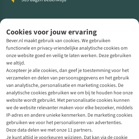
Volg ons voor meer Buiten
Cookies voor jouw ervaring
Bever.nl maakt gebruik van cookies. We gebruiken
functionele en privacy-vriendelijke analytische cookies om
onze website goed en veilig te laten werken. Deze gebruiken
Direct advies van een Buitenexpert
we altijd.
Accepteer je alle cookies, dan geef je toestemming voor het
+31 (0)85 888 50 88
verzamelen en delen van persoonsgegevens en het gebruik
+31 6 12 28 49 80
van analytische, personalisatie en marketing cookies. De
analytische cookies gebruiken we om bij te houden hoe onze
Contactformulier
website wordt gebruikt. Met personalisatie cookies kunnen
we de website relevanter maken voor elke bezoeker, middels
IP-adres en andere unieke kenmerken. De marketing cookies
Algeme
gebruiken we voor het personaliseren van advertenties.
voorwa
Deze data delen we met onze 11 partners.
|
Je kunt altijd je voorkeuren wijzigen. Dat kan via de cookie