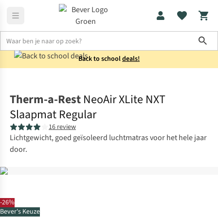
Sho
Back to school
deals!
Slaapmatten
Lichtgewicht slaapmatten
Therm-a-Rest
NeoAir XLite NXT
Slaapmat Regular
16 review
Lichtgewicht, goed geïsoleerd luchtmatras voor het hele jaar
door.
-26%
Bever's Keuze