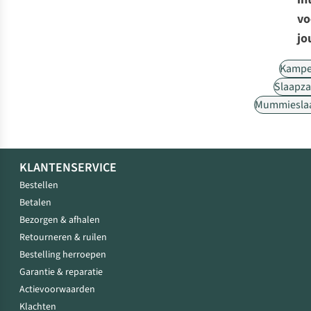
vo
jo
Kampe
Slaapz
Mummiesla
KLANTENSERVICE
Bestellen
Betalen
Bezorgen & afhalen
Retourneren & ruilen
Bestelling herroepen
Garantie & reparatie
Actievoorwaarden
Klachten