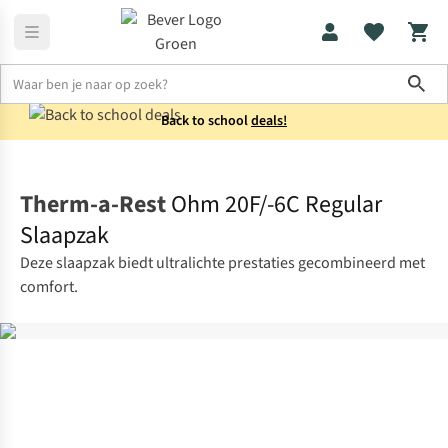
Sho
Back to school
deals!
Slaapzakken
Mummieslaapzakken
Therm-a-Rest
Ohm 20F/-6C Regular
Slaapzak
Deze slaapzak biedt ultralichte prestaties gecombineerd met
comfort.