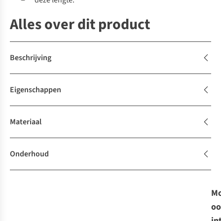
deze lengte.
Alles over dit product
Beschrijving
Eigenschappen
Materiaal
Onderhoud
Mo
oo
in