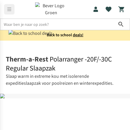
Sho
Back to school
deals!
Slaapzakken
Mummieslaapzakken
Therm-a-Rest
Polarranger -20F/-30C
Regular Slaapzak
Slaap warm in extreme kou met isolerende
expeditieslaapzak voor poolreizen en winterexpedities.