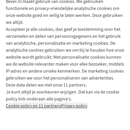
Bever.nl maakt gebruik van cookies. We gebruiken
functionele en privacy-vriendelijke analytische cookies om
onze website goed en veilig te laten werken. Deze gebruiken
Direct advies van een Buitenexpert
we altijd.
Accepteer je alle cookies, dan geef je toestemming voor het
+31 (0)85 888 50 88
verzamelen en delen van persoonsgegevens en het gebruik
+31 6 12 28 49 80
van analytische, personalisatie en marketing cookies. De
analytische cookies gebruiken we om bij te houden hoe onze
Contactformulier
website wordt gebruikt. Met personalisatie cookies kunnen
we de website relevanter maken voor elke bezoeker, middels
IP-adres en andere unieke kenmerken. De marketing cookies
Algeme
gebruiken we voor het personaliseren van advertenties.
voorwa
Deze data delen we met onze 11 partners.
|
Je kunt altijd je voorkeuren wijzigen. Dat kan via de cookie
Priva
policy link onderaan alle pagina's.
polic
Cookie policy en 11 partners
Privacy policy
|
Cook
polic
|