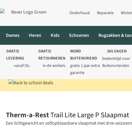
Onderhoud
Reparatie
Winke
Dames
Heren
Kids
Schoenen
Rugzakken & tas
GRATIS
GRATIS
WORD
365 DAGEN
LEVERING
RETOURNEREN
BUITENVRIEND
bedenktijd voor
vanaf 50,-
in de winkels
gratis 1 jaar extra
Buitenvrienden
garantie
Home
Kamperen
Slaapmatten
Trail Lite Large P Slaapmat
Therm-a-Rest
Trail Lite Large P Slaapmat
Een lichtgewicht en zelfopblaasbare slaapmat met drie-seizoens