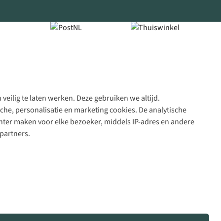
veilig te laten werken. Deze gebruiken we altijd.
Algeme
che, personalisatie en marketing cookies. De analytische
voorwa
nter maken voor elke bezoeker, middels IP-adres en andere
|
partners.
Priva
polic
|
Cook
polic
|
© 202