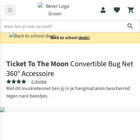
Sho
Back to school
deals!
Kamperen
Slaapaccessoires
Ticket To The Moon
Convertible Bug Net
360° Accessoire
2 review
Met dit muskietennet ben jij in je hangmat alom beschermd
tegen nare beestjes.