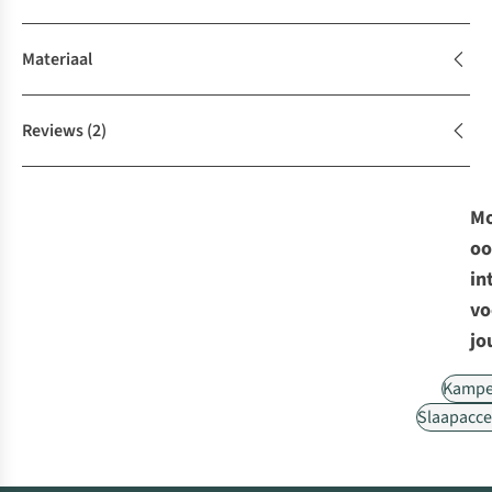
Materiaal
Reviews
(2)
Mo
oo
in
vo
jo
Kampe
Slaapacce