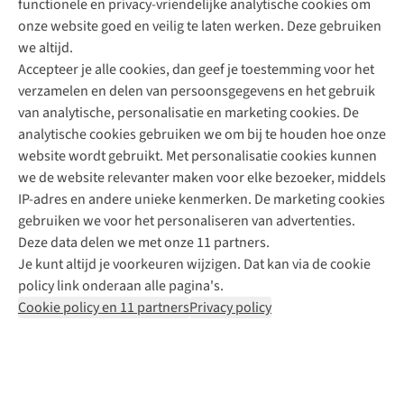
functionele en privacy-vriendelijke analytische cookies om
onze website goed en veilig te laten werken. Deze gebruiken
Direct advies van een Buitenexpert
we altijd.
Accepteer je alle cookies, dan geef je toestemming voor het
+31 (0)85 888 50 88
verzamelen en delen van persoonsgegevens en het gebruik
+31 6 12 28 49 80
van analytische, personalisatie en marketing cookies. De
analytische cookies gebruiken we om bij te houden hoe onze
Contactformulier
website wordt gebruikt. Met personalisatie cookies kunnen
we de website relevanter maken voor elke bezoeker, middels
IP-adres en andere unieke kenmerken. De marketing cookies
Algeme
gebruiken we voor het personaliseren van advertenties.
voorwa
Deze data delen we met onze 11 partners.
|
Je kunt altijd je voorkeuren wijzigen. Dat kan via de cookie
Priva
policy link onderaan alle pagina's.
polic
Cookie policy en 11 partners
Privacy policy
|
Cook
polic
|
© 202