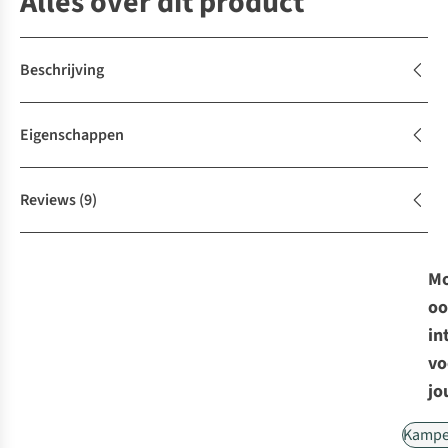
Alles over dit product
Beschrijving
Eigenschappen
Reviews
(9)
Mo
oo
in
vo
jo
Kampe