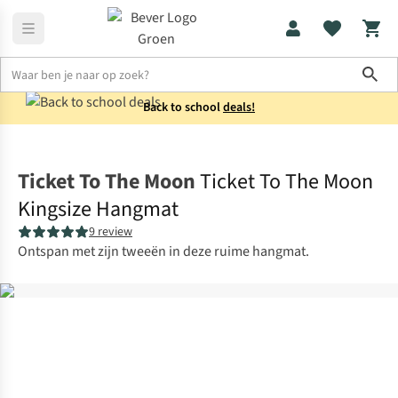
Sho
Back to school
deals!
Kampeermeubels
Hangmatten
Ticket To The Moon
Ticket To The Moon
Kingsize Hangmat
9 review
Ontspan met zijn tweeën in deze ruime hangmat.