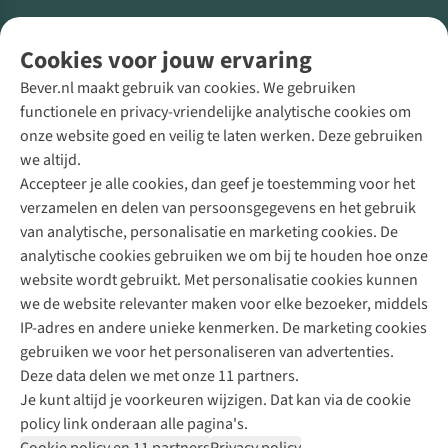
Volg ons voor meer Buiten
Cookies voor jouw ervaring
Bever.nl maakt gebruik van cookies. We gebruiken
functionele en privacy-vriendelijke analytische cookies om
onze website goed en veilig te laten werken. Deze gebruiken
Direct advies van een Buitenexpert
we altijd.
Accepteer je alle cookies, dan geef je toestemming voor het
+31 (0)85 888 50 88
verzamelen en delen van persoonsgegevens en het gebruik
+31 6 12 28 49 80
van analytische, personalisatie en marketing cookies. De
analytische cookies gebruiken we om bij te houden hoe onze
Contactformulier
website wordt gebruikt. Met personalisatie cookies kunnen
we de website relevanter maken voor elke bezoeker, middels
IP-adres en andere unieke kenmerken. De marketing cookies
Algeme
gebruiken we voor het personaliseren van advertenties.
voorwa
Deze data delen we met onze 11 partners.
|
Je kunt altijd je voorkeuren wijzigen. Dat kan via de cookie
Priva
policy link onderaan alle pagina's.
polic