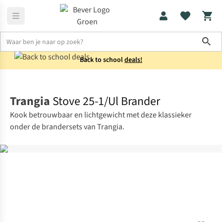
Sho
Back to school
deals!
Koken
Kooktoestellen
Trangia
Stove 25-1/Ul Brander
Kook betrouwbaar en lichtgewicht met deze klassieker
onder de brandersets van Trangia.