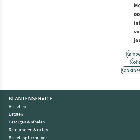
Mo
oo
in
vo
jo
Kampe
Kok
Kooktoes
KLANTENSERVICE
Bestellen
Betalen
Bezorgen & afhalen
Retourneren & ruilen
Bestelling herroepen