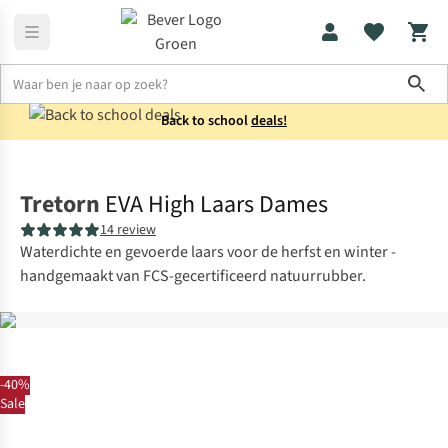
Sho
Back to school
deals!
Laarzen
Regenlaarzen
Tretorn
EVA High Laars Dames
14 review
Waterdichte en gevoerde laars voor de herfst en winter -
handgemaakt van FCS-gecertificeerd natuurrubber.
-40%
Sale