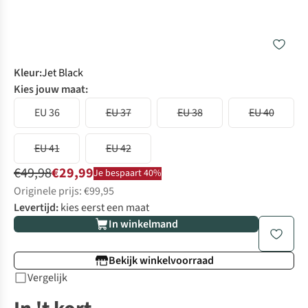
Kleur
:
Jet Black
Kies jouw maat:
EU 36
EU 37
EU 38
EU 40
EU 41
EU 42
€49,98
€29,99
Je bespaart 40%
Originele prijs: €99,95
Levertijd:
kies eerst een maat
In winkelmand
Bekijk winkelvoorraad
Vergelijk