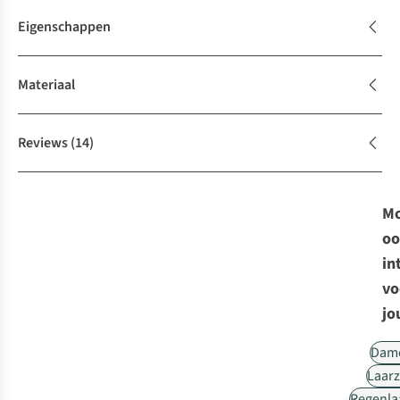
Eigenschappen
Materiaal
Reviews
(14)
Mo
oo
in
vo
jo
Dam
Laar
Regenla