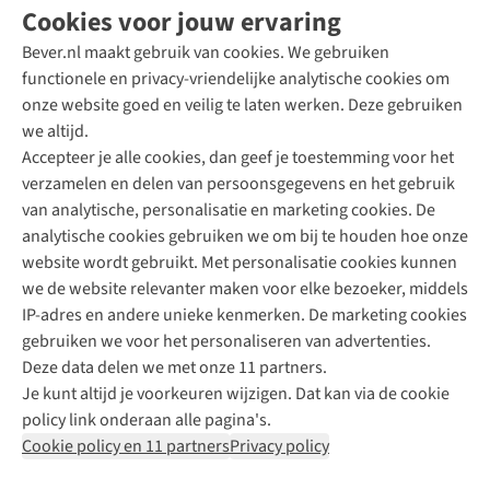
Cookies voor jouw ervaring
Bever.nl maakt gebruik van cookies. We gebruiken
functionele en privacy-vriendelijke analytische cookies om
onze website goed en veilig te laten werken. Deze gebruiken
Direct advies van een Buitenexpert
we altijd.
Accepteer je alle cookies, dan geef je toestemming voor het
+31 (0)85 888 50 88
verzamelen en delen van persoonsgegevens en het gebruik
+31 6 12 28 49 80
van analytische, personalisatie en marketing cookies. De
analytische cookies gebruiken we om bij te houden hoe onze
Contactformulier
website wordt gebruikt. Met personalisatie cookies kunnen
we de website relevanter maken voor elke bezoeker, middels
IP-adres en andere unieke kenmerken. De marketing cookies
Algeme
gebruiken we voor het personaliseren van advertenties.
voorwa
Deze data delen we met onze 11 partners.
|
Je kunt altijd je voorkeuren wijzigen. Dat kan via de cookie
Priva
policy link onderaan alle pagina's.
polic
Cookie policy en 11 partners
Privacy policy
|
Cook